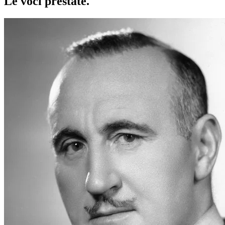
Le voci
prestate
.