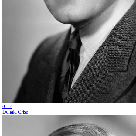
01
1
×
Donald Crisp