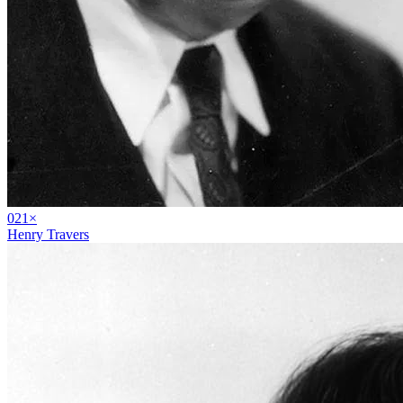
02
1
×
Henry Travers