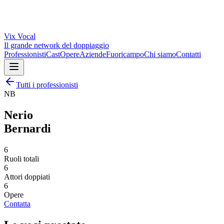
Vix
Vocal
Il grande network del doppiaggio
Professionisti
Cast
Opere
Aziende
Fuoricampo
Chi siamo
Contatti
Tutti i professionisti
NB
Nerio
Bernardi
6
Ruoli totali
6
Attori doppiati
6
Opere
Contatta