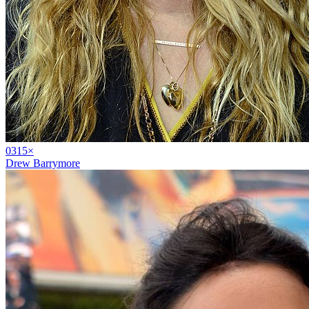
03
15
×
Drew Barrymore