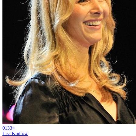
01
33
×
Lisa Kudrow