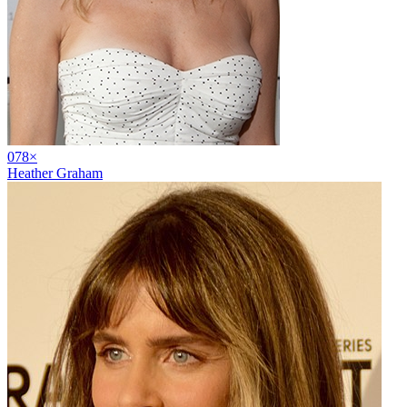
07
8
×
Heather Graham