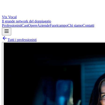
Vix
Vocal
Il grande network del doppiaggio
Professionisti
Cast
Opere
Aziende
Fuoricampo
Chi siamo
Contatti
Tutti i professionisti