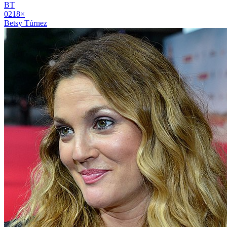
BT
02
18
×
Betsy Túrnez