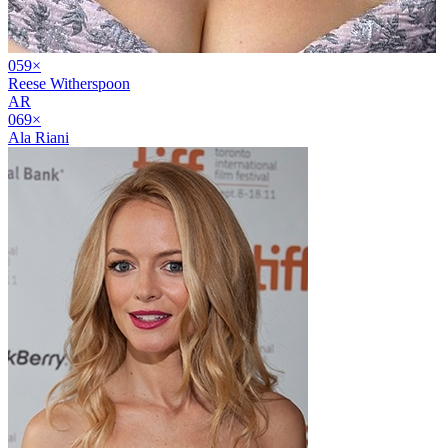
05
9
×
Reese Witherspoon
AR
06
9
×
Ala Riani