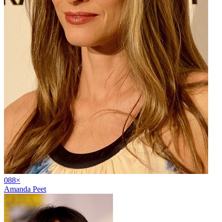
08
8
×
Amanda Peet