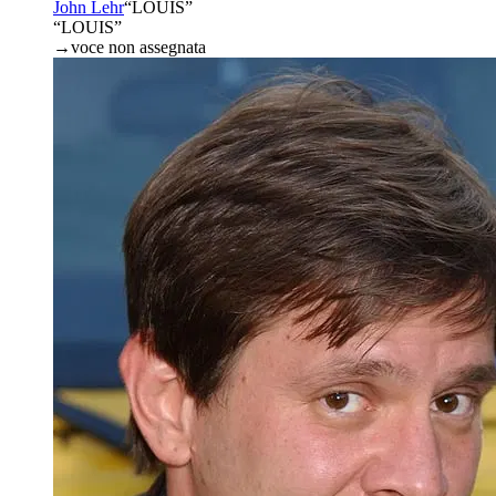
John Lehr
“
LOUIS
”
“LOUIS”
→
voce non assegnata