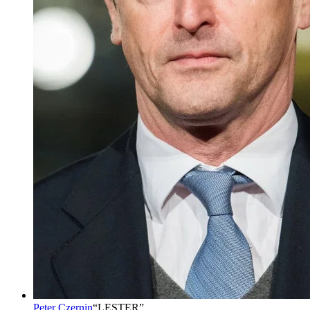
Peter Czernin
“
LESTER
”