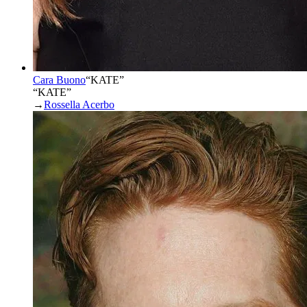
Cara Buono
“
KATE
”
“KATE”
→
Rossella Acerbo