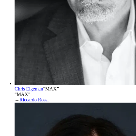
Chris Eigeman
“
MAX
”
“MAX”
→
Riccardo Rossi