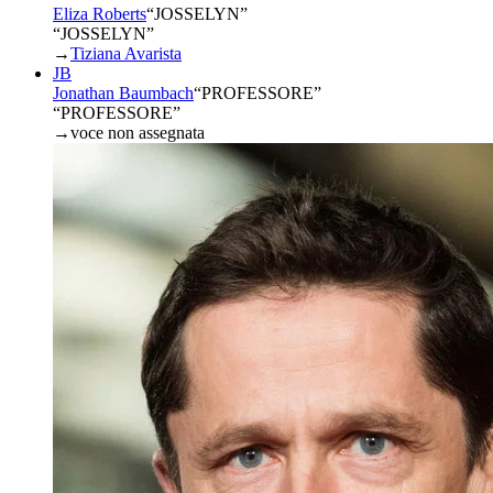
Eliza Roberts
“
JOSSELYN
”
“JOSSELYN”
→
Tiziana Avarista
JB
Jonathan Baumbach
“
PROFESSORE
”
“PROFESSORE”
→
voce non assegnata