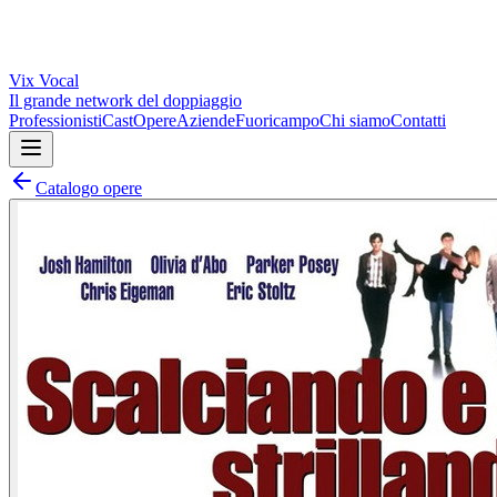
Vix
Vocal
Il grande network del doppiaggio
Professionisti
Cast
Opere
Aziende
Fuoricampo
Chi siamo
Contatti
Catalogo opere