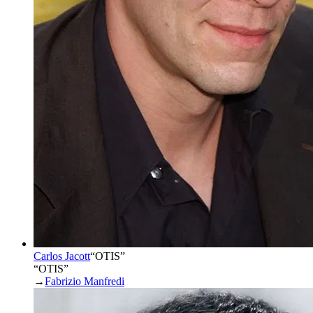
Carlos Jacott
“
OTIS
”
“OTIS”
→
Fabrizio Manfredi