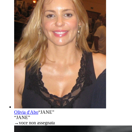
Olivia d'Abo
“
JANE
”
“JANE”
→
voce non assegnata