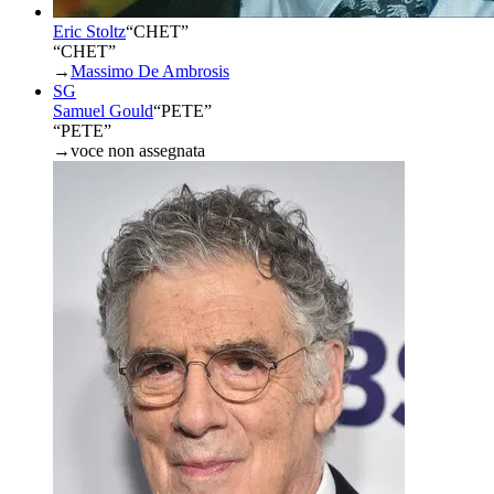
Eric Stoltz
“
CHET
”
“CHET”
→
Massimo De Ambrosis
SG
Samuel Gould
“
PETE
”
“PETE”
→
voce non assegnata