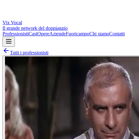
Vix
Vocal
Il grande network del doppiaggio
Professionisti
Cast
Opere
Aziende
Fuoricampo
Chi siamo
Contatti
Tutti i professionisti