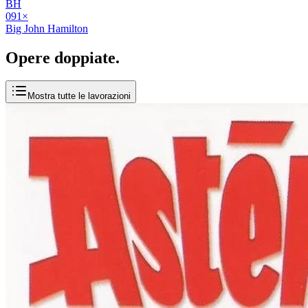
BH
09
1
×
Big John Hamilton
Opere
doppiate
.
Mostra tutte le lavorazioni