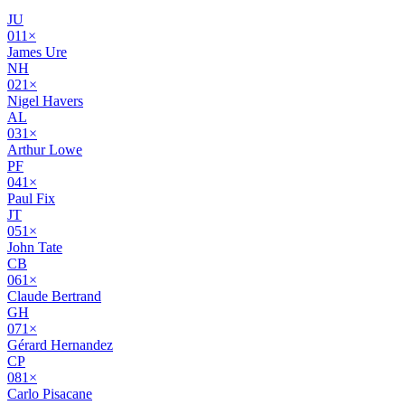
JU
01
1
×
James Ure
NH
02
1
×
Nigel Havers
AL
03
1
×
Arthur Lowe
PF
04
1
×
Paul Fix
JT
05
1
×
John Tate
CB
06
1
×
Claude Bertrand
GH
07
1
×
Gérard Hernandez
CP
08
1
×
Carlo Pisacane