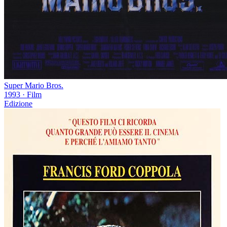
Super Mario Bros.
1993
·
Film
Edizione