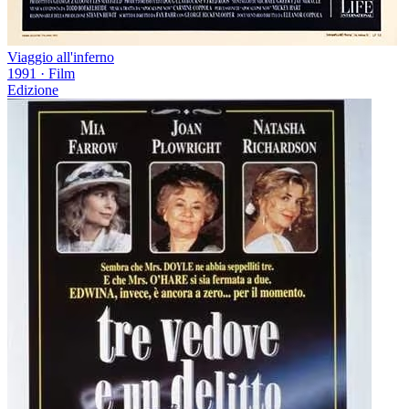
Viaggio all'inferno
1991
·
Film
Edizione