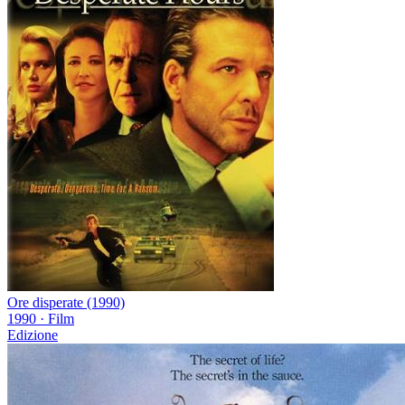
Ore disperate (1990)
1990
·
Film
Edizione