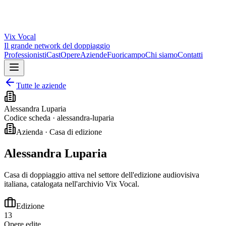
Vix
Vocal
Il grande network del doppiaggio
Professionisti
Cast
Opere
Aziende
Fuoricampo
Chi siamo
Contatti
Tutte le aziende
Alessandra Luparia
Codice scheda ·
alessandra-luparia
Azienda · Casa di edizione
Alessandra Luparia
Casa di doppiaggio attiva nel settore dell'edizione audiovisiva
italiana, catalogata nell'archivio Vix Vocal.
Edizione
13
Opere edite