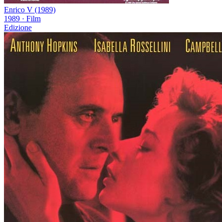
Enrico V (1989)
1989
·
Film
Edizione