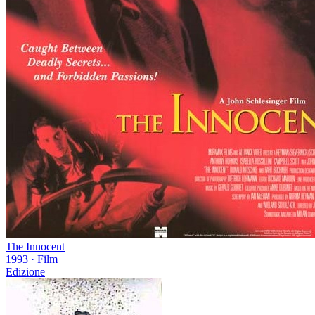
The Innocent
1993
·
Film
Edizione