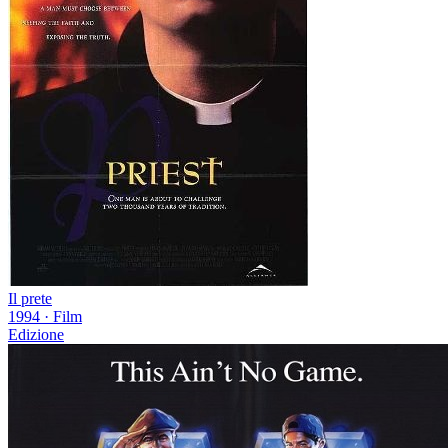
Il prete
1994
·
Film
Edizione