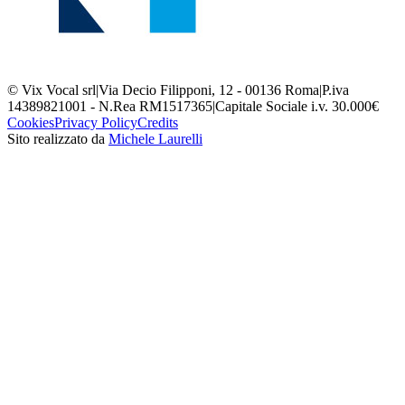
© Vix Vocal srl
|
Via Decio Filipponi, 12 - 00136 Roma
|
P.iva
14389821001 - N.Rea RM1517365
|
Capitale Sociale i.v. 30.000€
Cookies
Privacy Policy
Credits
Sito realizzato da
Michele Laurelli