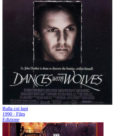
Balla coi lupi
1990
·
Film
Edizione