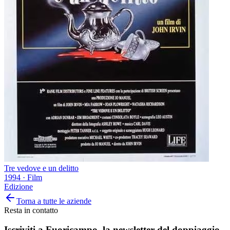
Tre vedove e un delitto
1994
·
Film
Edizione
Torna a tutte le aziende
Resta in contatto
Iscriviti a
Fuoricampo
, la newsletter del doppiaggio.