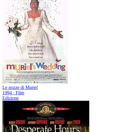
Le nozze di Muriel
1994
·
Film
Edizione