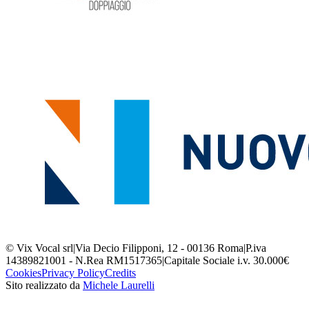
© Vix Vocal srl
|
Via Decio Filipponi, 12 - 00136 Roma
|
P.iva
14389821001 - N.Rea RM1517365
|
Capitale Sociale i.v. 30.000€
Cookies
Privacy Policy
Credits
Sito realizzato da
Michele Laurelli