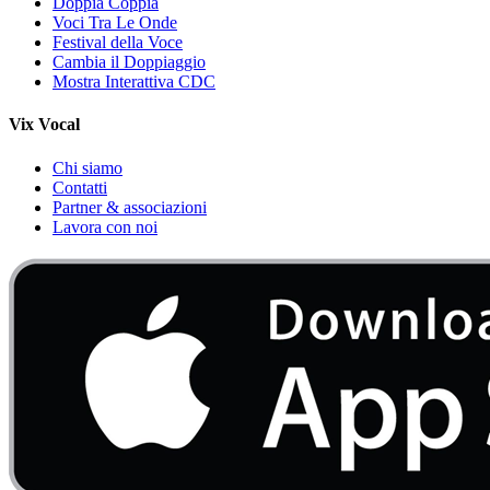
Doppia Coppia
Voci Tra Le Onde
Festival della Voce
Cambia il Doppiaggio
Mostra Interattiva CDC
Vix Vocal
Chi siamo
Contatti
Partner & associazioni
Lavora con noi