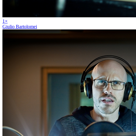
1
×
Giulio Bartolomei