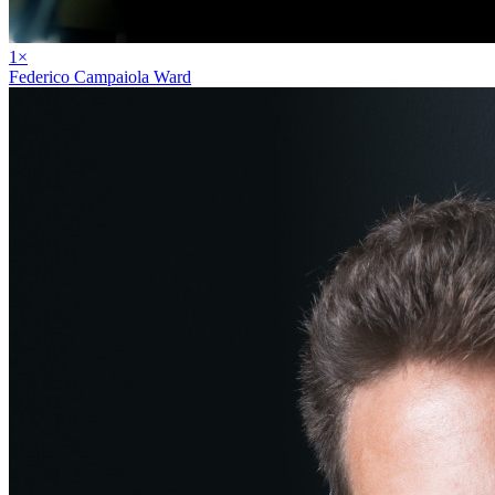
1
×
Federico Campaiola Ward