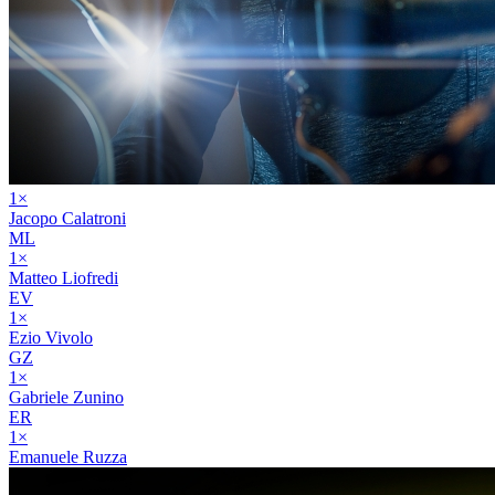
1
×
Jacopo Calatroni
ML
1
×
Matteo Liofredi
EV
1
×
Ezio Vivolo
GZ
1
×
Gabriele Zunino
ER
1
×
Emanuele Ruzza