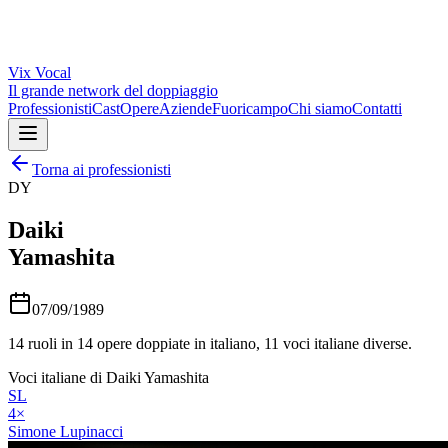
Vix
Vocal
Il grande network del doppiaggio
Professionisti
Cast
Opere
Aziende
Fuoricampo
Chi siamo
Contatti
Torna ai professionisti
DY
Daiki
Yamashita
07/09/1989
14
ruoli in
14
opere doppiate in italiano,
11
voci italiane diverse.
Voci italiane di
Daiki Yamashita
SL
4
×
Simone Lupinacci