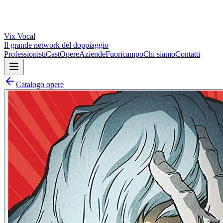
Vix
Vocal
Il grande network del doppiaggio
Professionisti
Cast
Opere
Aziende
Fuoricampo
Chi siamo
Contatti
Catalogo opere