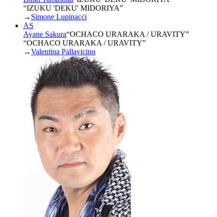
“IZUKU 'DEKU' MIDORIYA”
→
Simone Lupinacci
AS
Ayane Sakura
“
OCHACO URARAKA / URAVITY
”
“OCHACO URARAKA / URAVITY”
→
Valentina Pallavicino