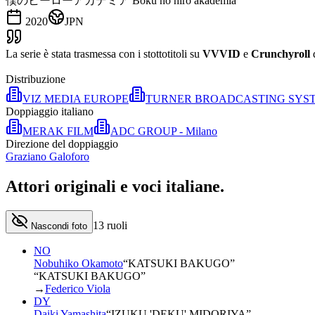
僕のヒーローアカデミア Boku no hīrō akademia
2020
JPN
La serie è stata trasmessa con i stottotitoli su
VVVID
e
Crunchyroll
Distribuzione
VIZ MEDIA EUROPE
TURNER BROADCASTING SYST
Doppiaggio italiano
MERAK FILM
ADC GROUP - Milano
Direzione del doppiaggio
Graziano Galoforo
Attori originali e
voci italiane
.
13
ruoli
Nascondi foto
NO
Nobuhiko Okamoto
“
KATSUKI BAKUGO
”
“KATSUKI BAKUGO”
→
Federico Viola
DY
Daiki Yamashita
“
IZUKU 'DEKU' MIDORIYA
”