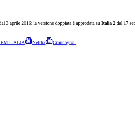
dal 3 aprile 2016; la versione doppiata è approdata su
Italia 2
dal 17 se
EM ITALIA
Netflix
Crunchyroll