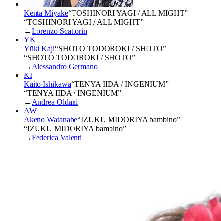
Kenta Miyake
“
TOSHINORI YAGI / ALL MIGHT
”
“TOSHINORI YAGI / ALL MIGHT”
→
Lorenzo Scattorin
YK
Yūki Kaji
“
SHOTO TODOROKI / SHOTO
”
“SHOTO TODOROKI / SHOTO”
→
Alessandro Germano
KI
Kaito Ishikawa
“
TENYA IIDA / INGENIUM
”
“TENYA IIDA / INGENIUM”
→
Andrea Oldani
AW
Akeno Watanabe
“
IZUKU MIDORIYA bambino
”
“IZUKU MIDORIYA bambino”
→
Federica Valenti