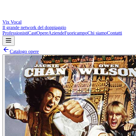
Vix
Vocal
Il grande network del doppiaggio
Professionisti
Cast
Opere
Aziende
Fuoricampo
Chi siamo
Contatti
Catalogo opere