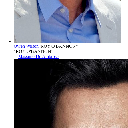
Owen Wilson
“
ROY O'BANNON
”
“ROY O'BANNON”
→
Massimo De Ambrosis