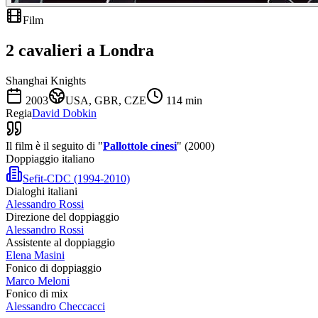
Film
2 cavalieri a Londra
Shanghai Knights
2003
USA, GBR, CZE
114
min
Regia
David Dobkin
Il film è il seguito di "
Pallottole cinesi
" (2000)
Doppiaggio italiano
Sefit-CDC (1994-2010)
Dialoghi italiani
Alessandro Rossi
Direzione del doppiaggio
Alessandro Rossi
Assistente al doppiaggio
Elena Masini
Fonico di doppiaggio
Marco Meloni
Fonico di mix
Alessandro Checcacci