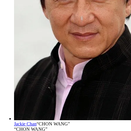
Jackie Chan
“
CHON WANG
”
“CHON WANG”