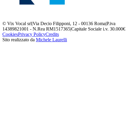
© Vix Vocal srl
|
Via Decio Filipponi, 12 - 00136 Roma
|
P.iva
14389821001 - N.Rea RM1517365
|
Capitale Sociale i.v. 30.000€
Cookies
Privacy Policy
Credits
Sito realizzato da
Michele Laurelli