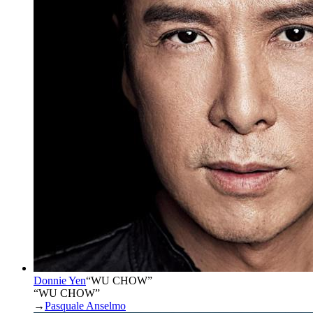
Donnie Yen
“
WU CHOW
”
“WU CHOW”
→
Pasquale Anselmo