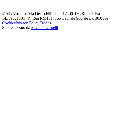
© Vix Vocal srl
|
Via Decio Filipponi, 12 - 00136 Roma
|
P.iva
14389821001 - N.Rea RM1517365
|
Capitale Sociale i.v. 30.000€
Cookies
Privacy Policy
Credits
Sito realizzato da
Michele Laurelli