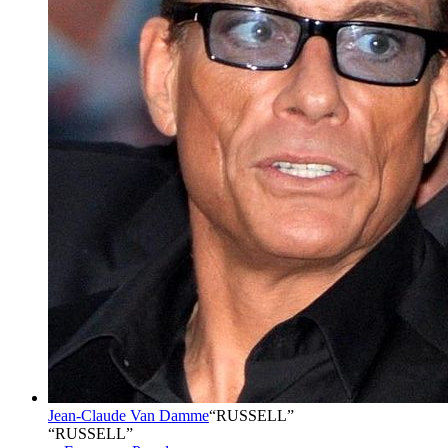
Jean-Claude Van Damme
“
RUSSELL
”
“RUSSELL”