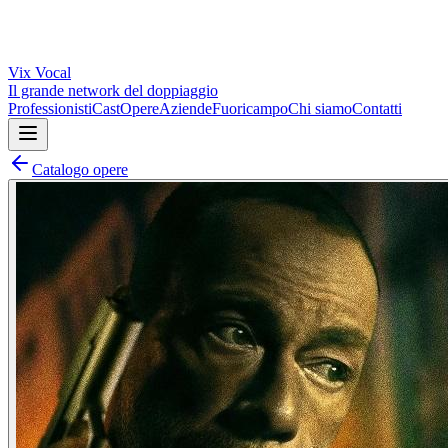
Vix
Vocal
Il grande network del doppiaggio
Professionisti
Cast
Opere
Aziende
Fuoricampo
Chi siamo
Contatti
Catalogo opere