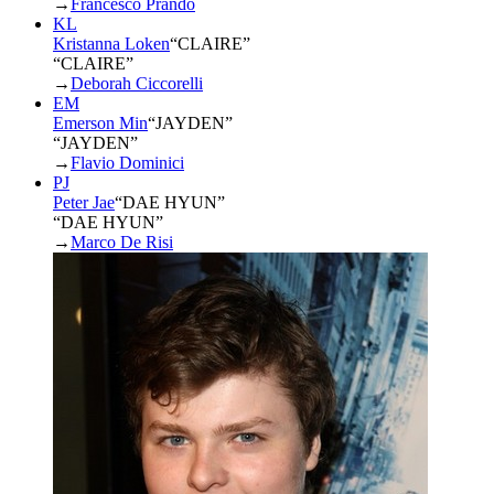
→
Francesco Prando
KL
Kristanna Loken
“
CLAIRE
”
“CLAIRE”
→
Deborah Ciccorelli
EM
Emerson Min
“
JAYDEN
”
“JAYDEN”
→
Flavio Dominici
PJ
Peter Jae
“
DAE HYUN
”
“DAE HYUN”
→
Marco De Risi