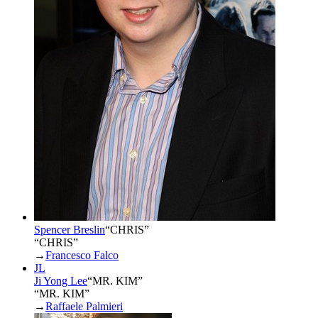
Spencer Breslin
“
CHRIS
”
“CHRIS”
→
Francesco Falco
JL
Ji Yong Lee
“
MR. KIM
”
“MR. KIM”
→
Raffaele Palmieri