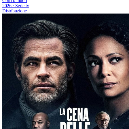
Corri o muori
2026
·
Serie tv
Distribuzione