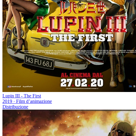
Lupin III - The First
2019
·
Film d’animazione
Distribuzione