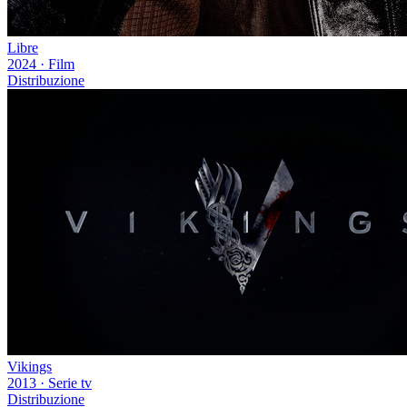
Libre
2024
·
Film
Distribuzione
Vikings
2013
·
Serie tv
Distribuzione