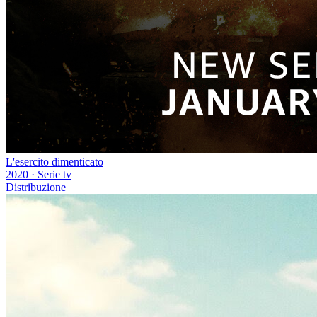
L'esercito dimenticato
2020
·
Serie tv
Distribuzione