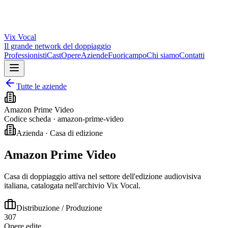
Vix
Vocal
Il grande network del doppiaggio
Professionisti
Cast
Opere
Aziende
Fuoricampo
Chi siamo
Contatti
Tutte le aziende
Amazon Prime Video
Codice scheda ·
amazon-prime-video
Azienda · Casa di edizione
Amazon Prime Video
Casa di doppiaggio attiva nel settore dell'edizione audiovisiva
italiana, catalogata nell'archivio Vix Vocal.
Distribuzione / Produzione
307
Opere edite