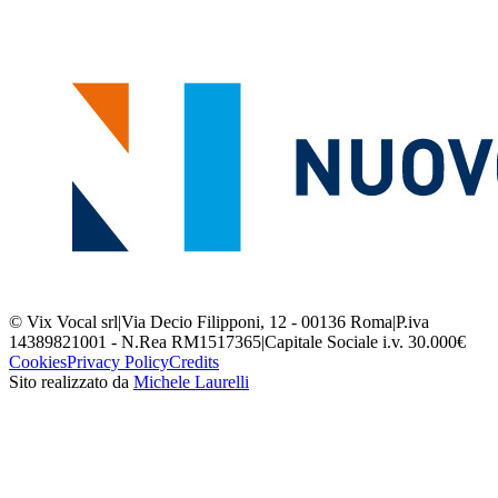
© Vix Vocal srl
|
Via Decio Filipponi, 12 - 00136 Roma
|
P.iva
14389821001 - N.Rea RM1517365
|
Capitale Sociale i.v. 30.000€
Cookies
Privacy Policy
Credits
Sito realizzato da
Michele Laurelli