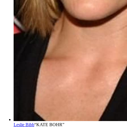
Leslie Bibb
“
KATE BOHR
”