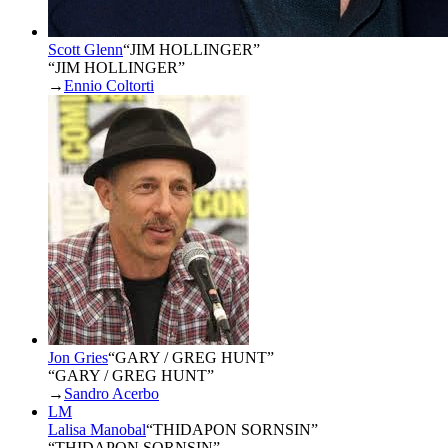
Scott Glenn
“
JIM HOLLINGER
”
“JIM HOLLINGER”
→
Ennio Coltorti
Jon Gries
“
GARY / GREG HUNT
”
“GARY / GREG HUNT”
→
Sandro Acerbo
LM
Lalisa Manobal
“
THIDAPON SORNSIN
”
“THIDAPON SORNSIN”