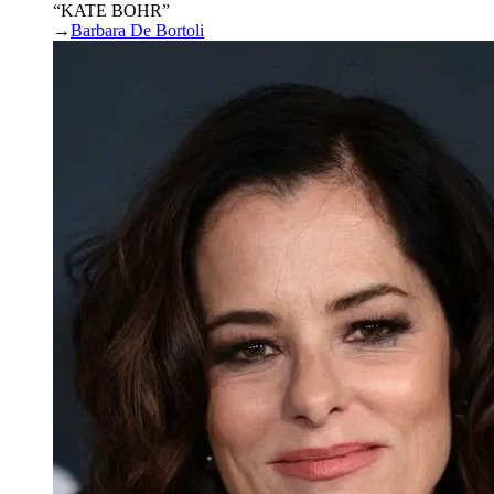
“KATE BOHR”
→
Barbara De Bortoli