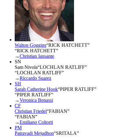
Walton Goggins
“
RICK HATCHETT
”
“RICK HATCHETT”
→
Christian Iansante
SN
Sam Nivola
“
LOCHLAN RATLIFF
”
“LOCHLAN RATLIFF”
→
Riccardo Suarez
SH
Sarah Catherine Hook
“
PIPER RATLIFF
”
“PIPER RATLIFF”
→
Veronica Benassi
CF
Christian Friedel
“
FABIAN
”
“FABIAN”
→
Emiliano Coltorti
PM
Patravadi Mejudhon
“
SRITALA
”