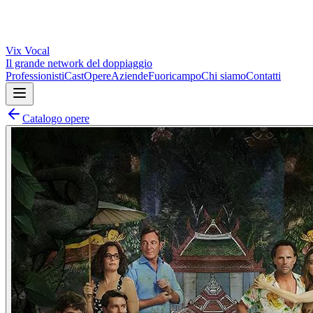
Vix
Vocal
Il grande network del doppiaggio
Professionisti
Cast
Opere
Aziende
Fuoricampo
Chi siamo
Contatti
Catalogo opere