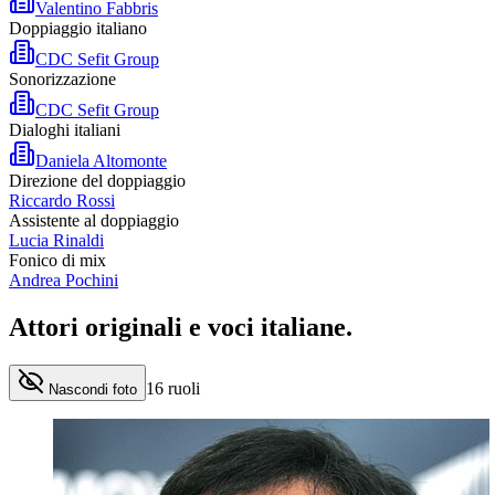
Valentino Fabbris
Doppiaggio italiano
CDC Sefit Group
Sonorizzazione
CDC Sefit Group
Dialoghi italiani
Daniela Altomonte
Direzione del doppiaggio
Riccardo Rossi
Assistente al doppiaggio
Lucia Rinaldi
Fonico di mix
Andrea Pochini
Attori originali e
voci italiane
.
16
ruoli
Nascondi foto