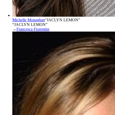
Michelle Monaghan
“
JACLYN LEMON
”
“JACLYN LEMON”
→
Francesca Fiorentini