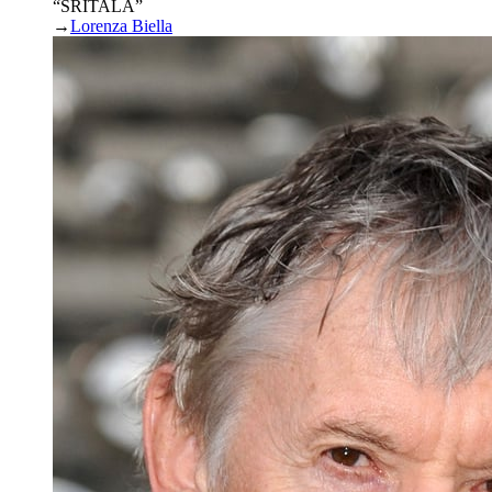
“SRITALA”
→
Lorenza Biella