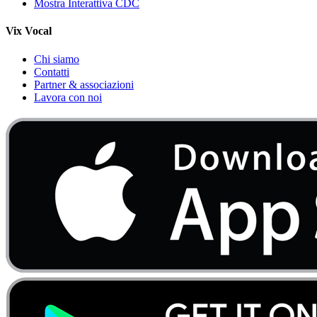
Mostra Interattiva CDC
Vix Vocal
Chi siamo
Contatti
Partner & associazioni
Lavora con noi