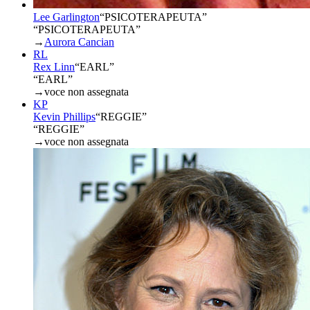
Lee Garlington
“
PSICOTERAPEUTA
”
“PSICOTERAPEUTA”
→
Aurora Cancian
RL
Rex Linn
“
EARL
”
“EARL”
→
voce non assegnata
KP
Kevin Phillips
“
REGGIE
”
“REGGIE”
→
voce non assegnata