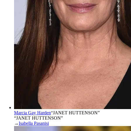
Marcia Gay Harden
“
JANET HUTTENSON
”
“JANET HUTTENSON”
→
Isabella Pasanisi