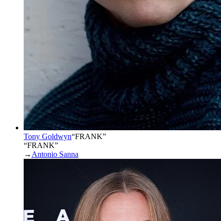
Tony Goldwyn
“
FRANK
”
“FRANK”
→
Antonio Sanna