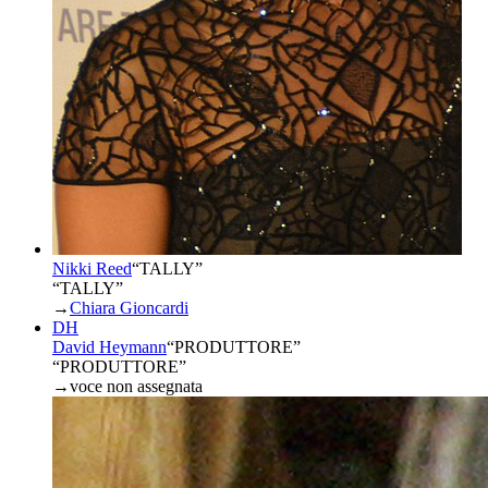
Nikki Reed
“
TALLY
”
“TALLY”
→
Chiara Gioncardi
DH
David Heymann
“
PRODUTTORE
”
“PRODUTTORE”
→
voce non assegnata