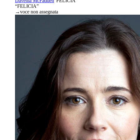
Davenia McFadden
“
FELICIA
”
“FELICIA”
→
voce non assegnata