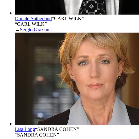
Donald Sutherland
“
CARL WILK
”
“CARL WILK”
→
Sergio Graziani
Lisa Long
“
SANDRA COHEN
”
“SANDRA COHEN”