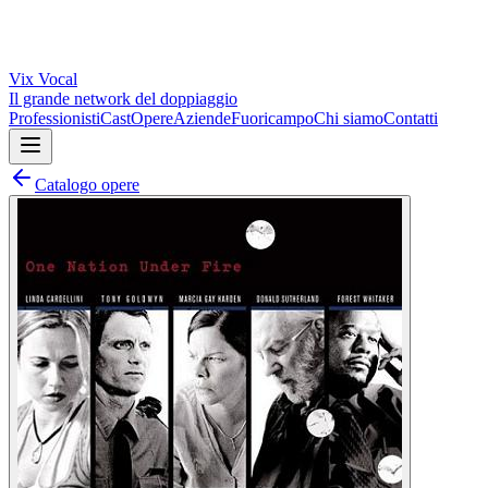
Vix
Vocal
Il grande network del doppiaggio
Professionisti
Cast
Opere
Aziende
Fuoricampo
Chi siamo
Contatti
Catalogo opere