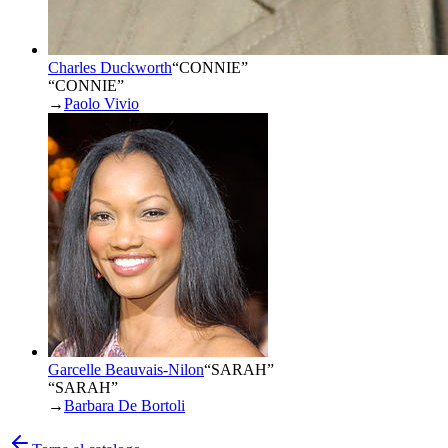
Charles Duckworth
“
CONNIE
”
“CONNIE”
→
Paolo Vivio
Garcelle Beauvais-Nilon
“
SARAH
”
“SARAH”
→
Barbara De Bortoli