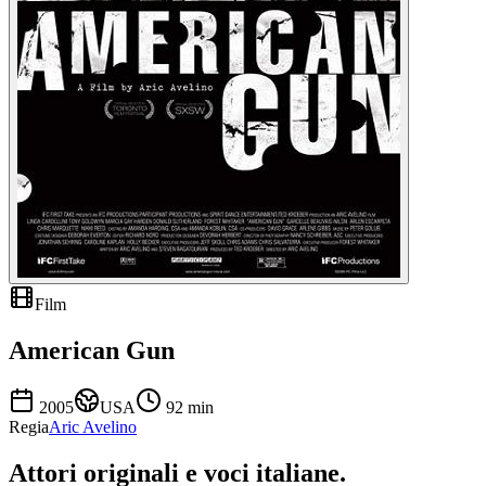
Film
American Gun
2005
USA
92
min
Regia
Aric Avelino
Attori originali e
voci italiane
.