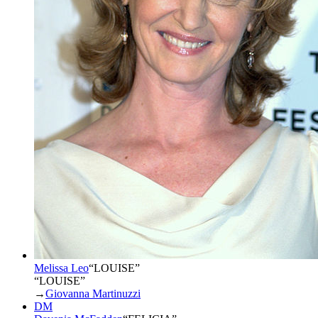
Melissa Leo
“
LOUISE
”
“LOUISE”
→
Giovanna Martinuzzi
DM