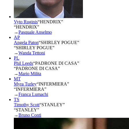
Vyto Ruginis
“
HENDRIX
”
“HENDRIX”
→
Pasquale Anselmo
AP
Angela Paton
“
SHIRLEY POGUE
”
“SHIRLEY POGUE”
→
Wanda Tettoni
PL
Phil Leeds
“
PADRONE DI CASA
”
“PADRONE DI CASA”
→
Mario Milita
MT
Myra Turley
“
INFERMIERA
”
“INFERMIERA”
→
Franca Lumachi
TS
Timothy Scott
“
STANLEY
”
“STANLEY”
→
Bruno Conti