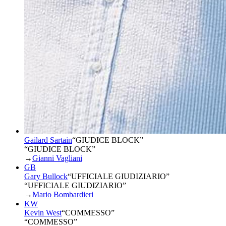
Gailard Sartain
“
GIUDICE BLOCK
”
“GIUDICE BLOCK”
→
Gianni Vagliani
GB
Gary Bullock
“
UFFICIALE GIUDIZIARIO
”
“UFFICIALE GIUDIZIARIO”
→
Mario Bombardieri
KW
Kevin West
“
COMMESSO
”
“COMMESSO”