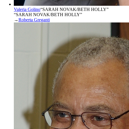
Valeria Golino
“
SARAH NOVAK/BETH HOLLY
”
“SARAH NOVAK/BETH HOLLY”
→
Roberta Greganti