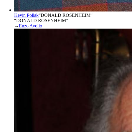
Kevin Pollak
“
DONALD ROSENHEIM
”
“DONALD ROSENHEIM”
→
Enzo Avolio