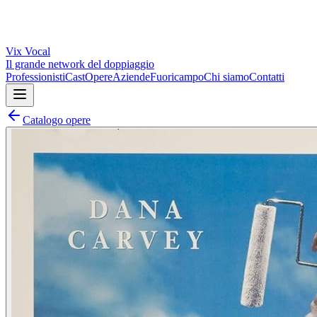
Vix
Vocal
Il grande network del doppiaggio
Professionisti
Cast
Opere
Aziende
Fuoricampo
Chi siamo
Contatti
Catalogo opere