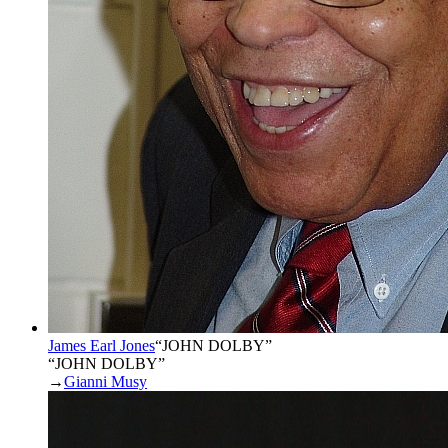
James Earl Jones
“
JOHN DOLBY
”
“JOHN DOLBY”
→
Gianni Musy