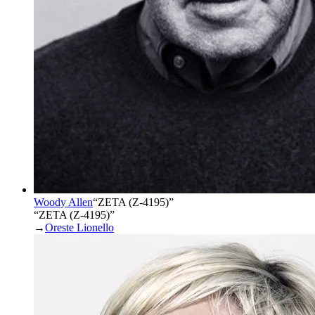
Woody Allen
“
ZETA (Z-4195)
”
“ZETA (Z-4195)”
→
Oreste Lionello