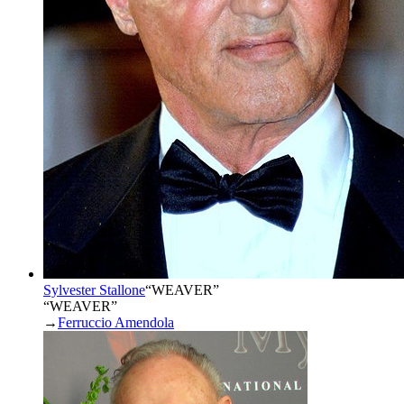
Sylvester Stallone
“
WEAVER
”
“WEAVER”
→
Ferruccio Amendola