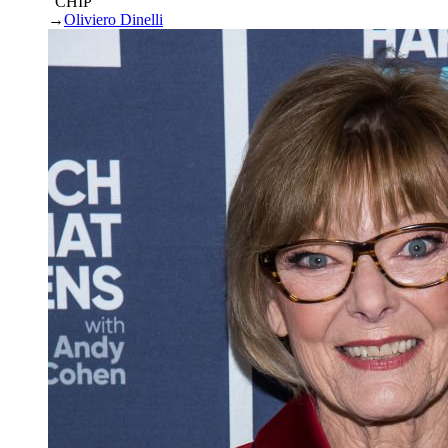
“CHIP”
→
Oliviero Dinelli