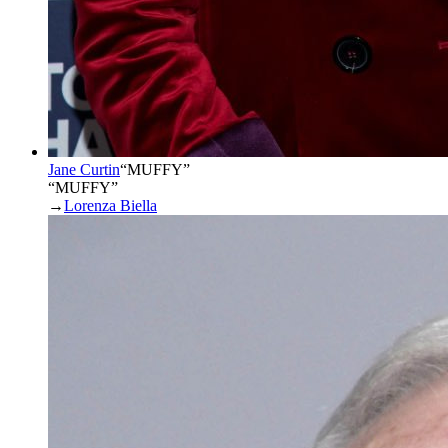
Jane Curtin
“
MUFFY
”
“MUFFY”
→
Lorenza Biella