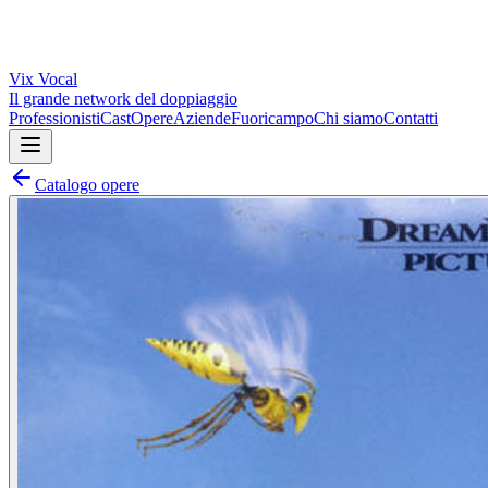
Vix
Vocal
Il grande network del doppiaggio
Professionisti
Cast
Opere
Aziende
Fuoricampo
Chi siamo
Contatti
Catalogo opere