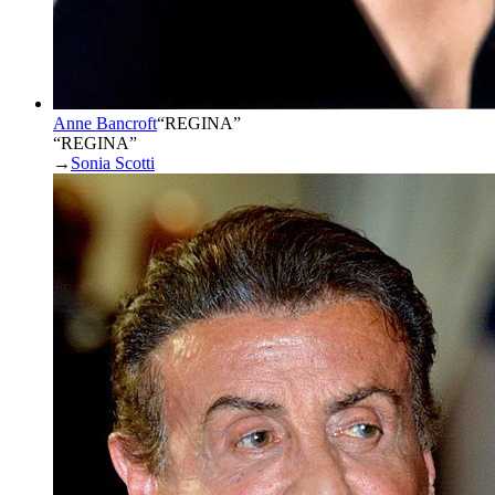
Anne Bancroft
“
REGINA
”
“REGINA”
→
Sonia Scotti