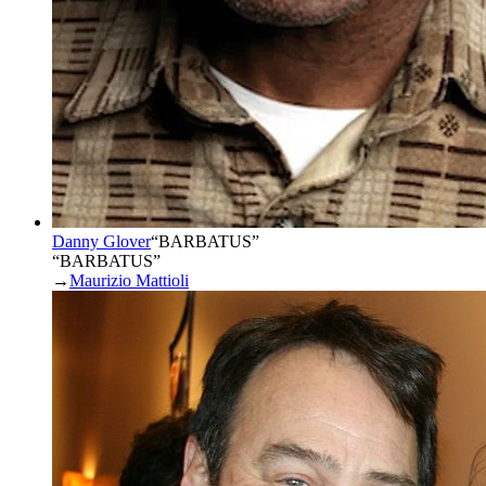
Danny Glover
“
BARBATUS
”
“BARBATUS”
→
Maurizio Mattioli