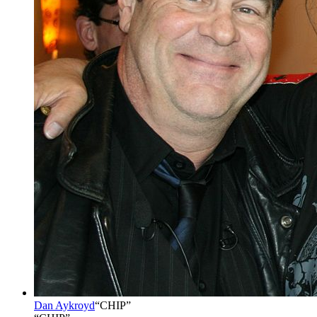
Dan Aykroyd
“
CHIP
”