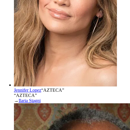
Jennifer Lopez
“
AZTECA
”
“AZTECA”
→
Ilaria Stagni