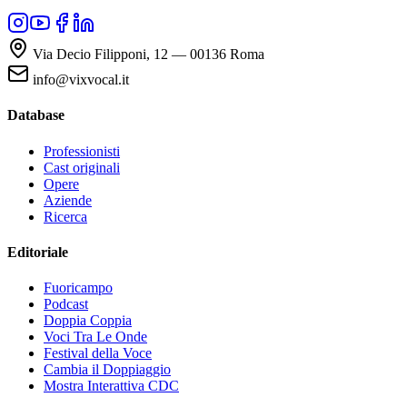
Via Decio Filipponi, 12 — 00136 Roma
info@vixvocal.it
Database
Professionisti
Cast originali
Opere
Aziende
Ricerca
Editoriale
Fuoricampo
Podcast
Doppia Coppia
Voci Tra Le Onde
Festival della Voce
Cambia il Doppiaggio
Mostra Interattiva CDC