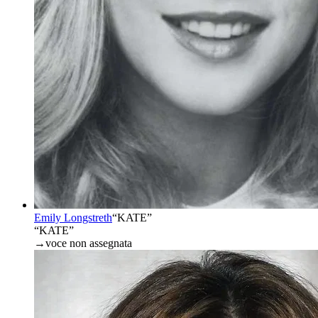
Emily Longstreth
“
KATE
”
“KATE”
→
voce non assegnata