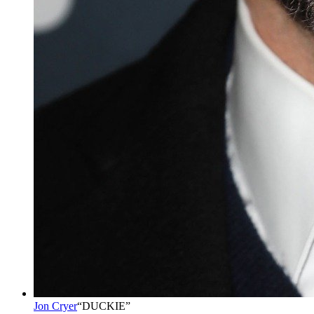
Jon Cryer
“
DUCKIE
”