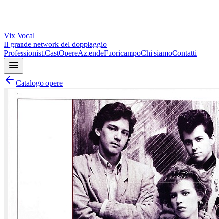
Vix
Vocal
Il grande network del doppiaggio
Professionisti
Cast
Opere
Aziende
Fuoricampo
Chi siamo
Contatti
Catalogo opere