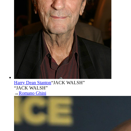
Harry Dean Stanton
“
JACK WALSH
”
“JACK WALSH”
→
Romano Ghini