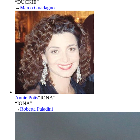
“DUCKIE”
→
Marco Guadagno
Annie Potts
“
IONA
”
“IONA”
→
Roberta Paladini