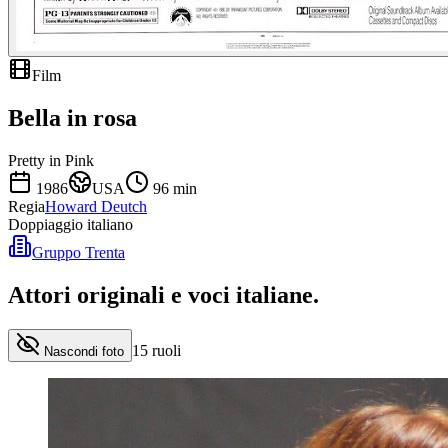
Film
Bella in rosa
Pretty in Pink
1986
USA
96
min
Regia
Howard Deutch
Doppiaggio italiano
Gruppo Trenta
Attori originali e
voci italiane
.
15
ruoli
Nascondi foto