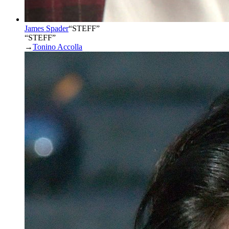
James Spader
“
STEFF
”
“STEFF”
→
Tonino Accolla