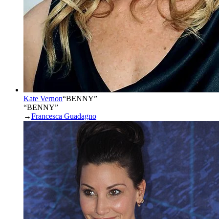
Kate Vernon
“
BENNY
”
“BENNY”
→
Francesca Guadagno