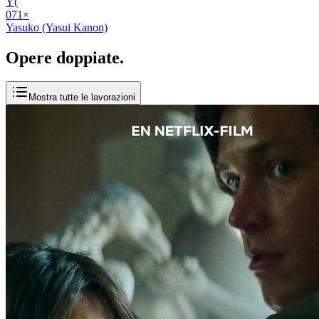
Y(
07
1
×
Yasuko (Yasui Kanon)
Opere
doppiate
.
Mostra tutte le lavorazioni