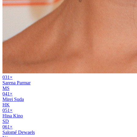
03
1
×
Sarena Parmar
MS
04
1
×
Mirei Suda
HK
05
1
×
Hina Kino
SD
06
1
×
Salomé Dewaels