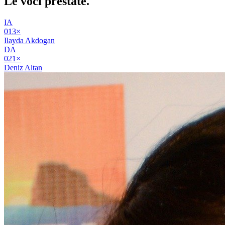
Le voci
prestate
.
IA
01
3
×
Ilayda Akdogan
DA
02
1
×
Deniz Altan