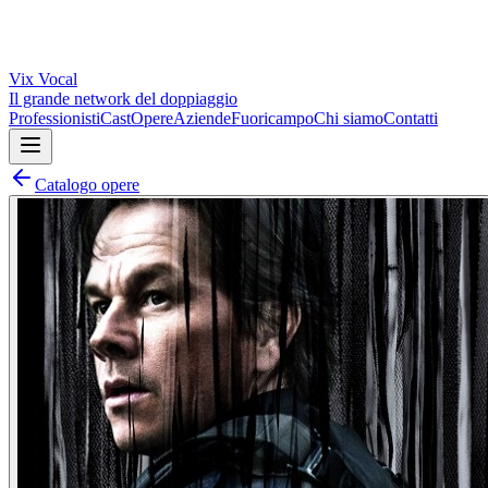
Vix
Vocal
Il grande network del doppiaggio
Professionisti
Cast
Opere
Aziende
Fuoricampo
Chi siamo
Contatti
Catalogo opere