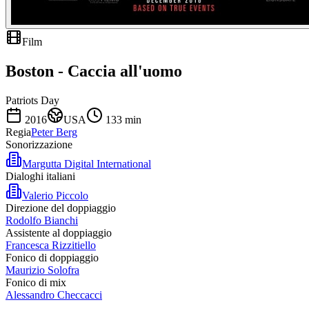
Film
Boston - Caccia all'uomo
Patriots Day
2016
USA
133
min
Regia
Peter Berg
Sonorizzazione
Margutta Digital International
Dialoghi italiani
Valerio Piccolo
Direzione del doppiaggio
Rodolfo Bianchi
Assistente al doppiaggio
Francesca Rizzitiello
Fonico di doppiaggio
Maurizio Solofra
Fonico di mix
Alessandro Checcacci