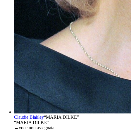
Claudie Blakley
“
MARIA DILKE
”
“MARIA DILKE”
→
voce non assegnata