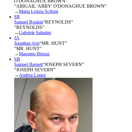
O'DONAGHUE BROWN
”
“ABIGAIL 'ABBY' O'DONAGHUE BROWN”
→
Maria Letizia Scifoni
SR
Samuel Roukin
“
REYNOLDS
”
“REYNOLDS”
→
Gabriele Sabatini
JA
Jonathan Aris
“
MR. HUNT
”
“MR. HUNT”
→
Massimo Bitossi
SB
Samuel Barnett
“
JOSEPH SEVERN
”
“JOSEPH SEVERN”
→
Andrea Lopez