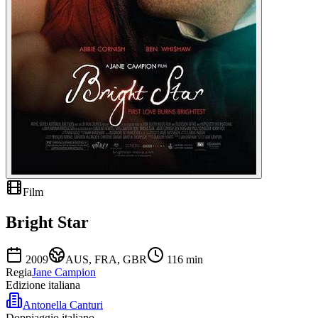
Film
Bright Star
2009
AUS, FRA, GBR
116
min
Regia
Jane Campion
Edizione italiana
Antonella Canturi
Doppiaggio italiano