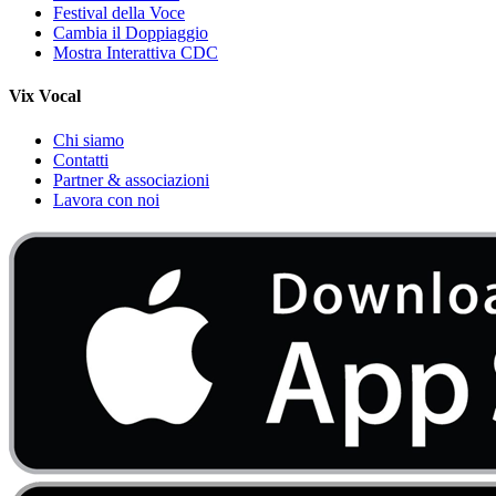
Festival della Voce
Cambia il Doppiaggio
Mostra Interattiva CDC
Vix Vocal
Chi siamo
Contatti
Partner & associazioni
Lavora con noi