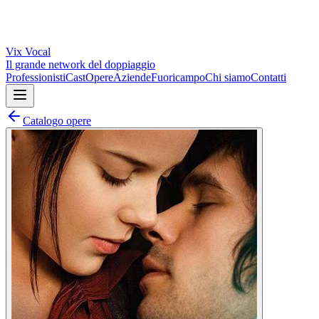
Vix
Vocal
Il grande network del doppiaggio
Professionisti
Cast
Opere
Aziende
Fuoricampo
Chi siamo
Contatti
Catalogo opere