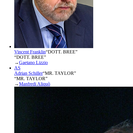
Vincent Franklin
“
DOTT. BREE
”
“DOTT. BREE”
→
Gaetano Lizzio
AS
Adrian Schiller
“
MR. TAYLOR
”
“MR. TAYLOR”
→
Manfredi Aliquò