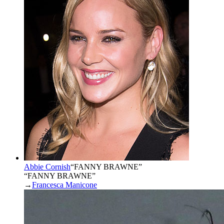
Abbie Cornish
“
FANNY BRAWNE
”
“FANNY BRAWNE”
→
Francesca Manicone