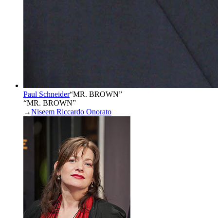
Paul Schneider
“
MR. BROWN
”
“MR. BROWN”
→
Niseem Riccardo Onorato