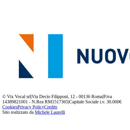
© Vix Vocal srl
|
Via Decio Filipponi, 12 - 00136 Roma
|
P.iva
14389821001 - N.Rea RM1517365
|
Capitale Sociale i.v. 30.000€
Cookies
Privacy Policy
Credits
Sito realizzato da
Michele Laurelli