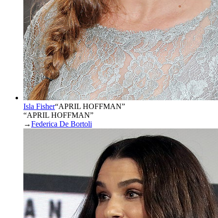
Isla Fisher
“
APRIL HOFFMAN
”
“APRIL HOFFMAN”
→
Federica De Bortoli