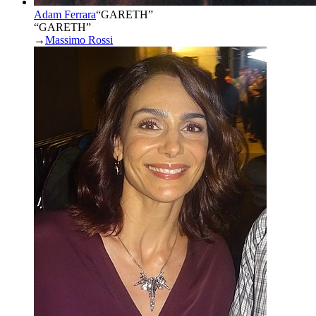
Adam Ferrara
“
GARETH
”
“GARETH”
→
Massimo Rossi