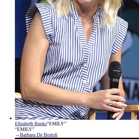
Elizabeth Banks
“
EMILY
”
“EMILY”
→
Barbara De Bortoli