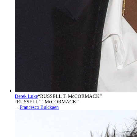
Derek Luke
“
RUSSELL T. McCORMACK
”
“RUSSELL T. McCORMACK”
→
Francesco Bulckaen