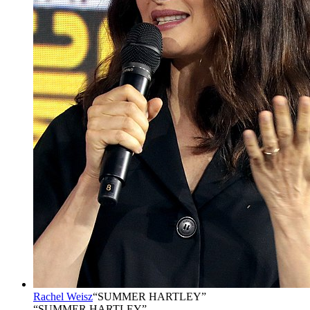
Rachel Weisz
“
SUMMER HARTLEY
”
“SUMMER HARTLEY”