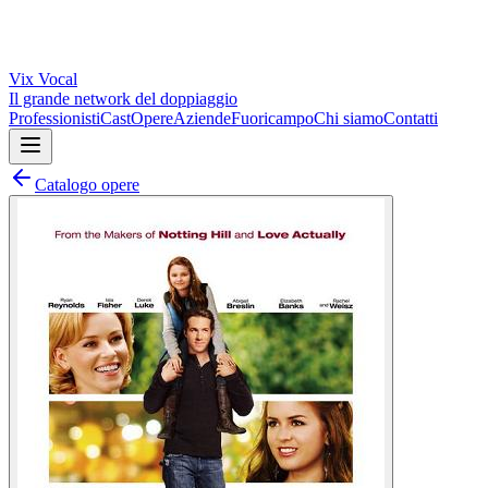
Vix
Vocal
Il grande network del doppiaggio
Professionisti
Cast
Opere
Aziende
Fuoricampo
Chi siamo
Contatti
Catalogo opere