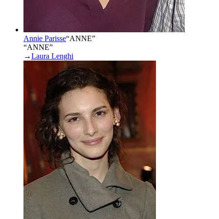
Annie Parisse
“
ANNE
”
“ANNE”
→
Laura Lenghi