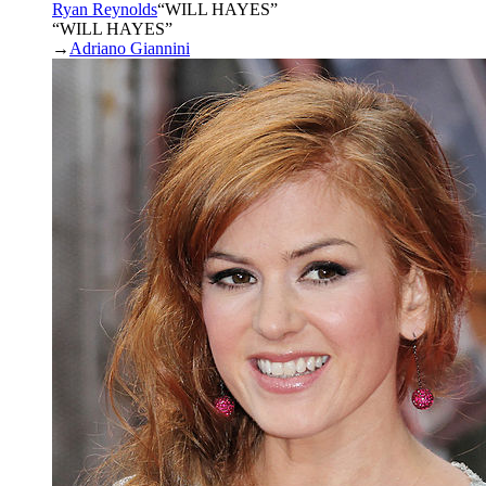
Ryan Reynolds
“
WILL HAYES
”
“WILL HAYES”
→
Adriano Giannini