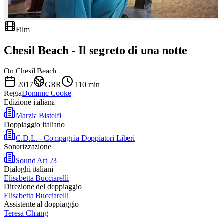
Film
Chesil Beach - Il segreto di una notte
On Chesil Beach
2017
GBR
110
min
Regia
Dominic Cooke
Edizione italiana
Marzia Bistolfi
Doppiaggio italiano
C.D.L. - Compagnia Doppiatori Liberi
Sonorizzazione
Sound Art 23
Dialoghi italiani
Elisabetta Bucciarelli
Direzione del doppiaggio
Elisabetta Bucciarelli
Assistente al doppiaggio
Teresa Chiang