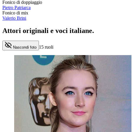
Fonico di doppiaggio
Pietro Patriarca
Fonico di mix
Valerio Brini
Attori originali e
voci italiane
.
15
ruoli
Nascondi foto