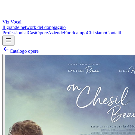
Vix
Vocal
Il grande network del doppiaggio
Professionisti
Cast
Opere
Aziende
Fuoricampo
Chi siamo
Contatti
Catalogo opere