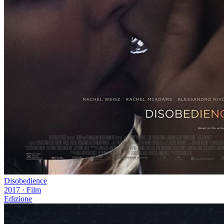
Disobedience
2017
·
Film
Edizione