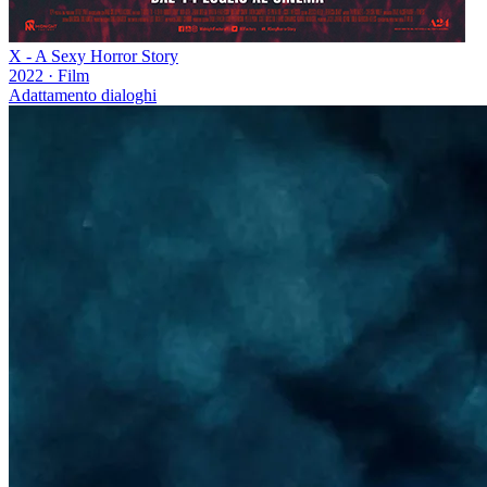
X - A Sexy Horror Story
2022
·
Film
Adattamento dialoghi