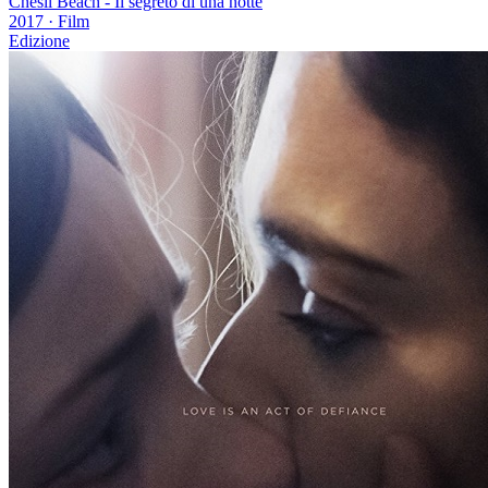
Chesil Beach - Il segreto di una notte
2017
·
Film
Edizione