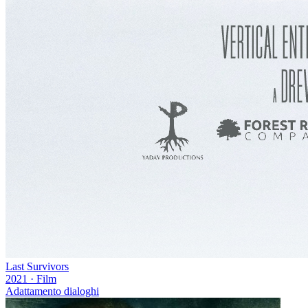
Last Survivors
2021
·
Film
Adattamento dialoghi