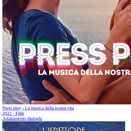
Press play - La musica della nostra vita
2022
·
Film
Adattamento dialoghi