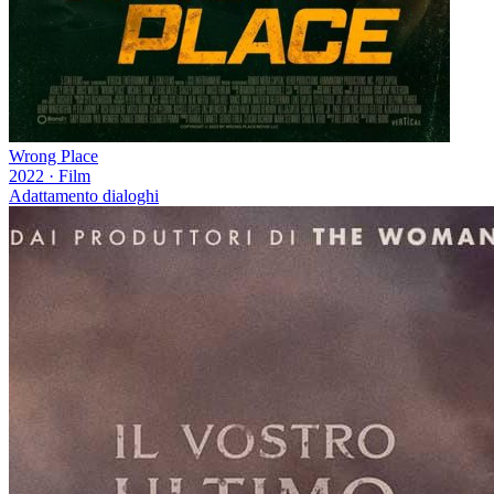
Wrong Place
2022
·
Film
Adattamento dialoghi