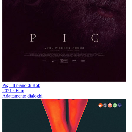
Pig - Il piano di Rob
2021
·
Film
Adattamento dialoghi