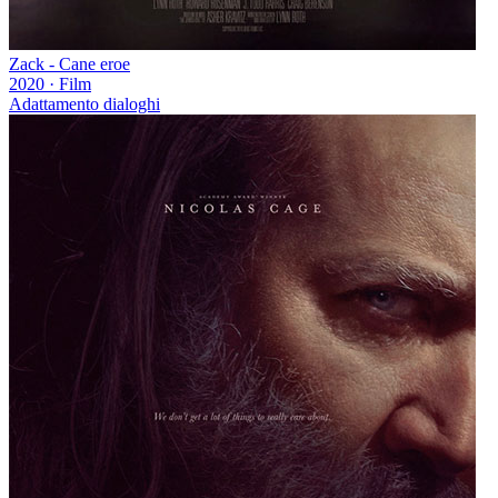
Zack - Cane eroe
2020
·
Film
Adattamento dialoghi