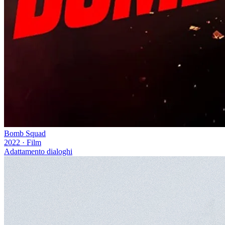
Bomb Squad
2022
·
Film
Adattamento dialoghi