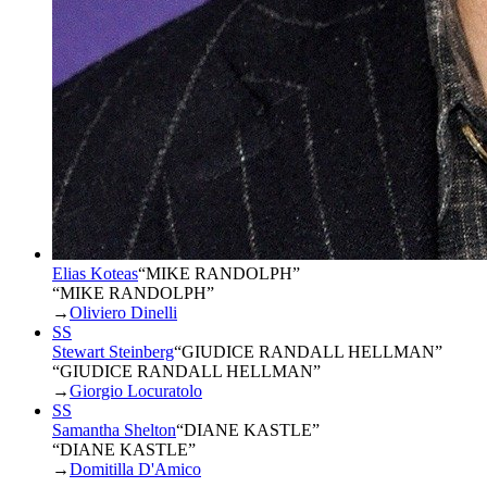
Elias Koteas
“
MIKE RANDOLPH
”
“MIKE RANDOLPH”
→
Oliviero Dinelli
SS
Stewart Steinberg
“
GIUDICE RANDALL HELLMAN
”
“GIUDICE RANDALL HELLMAN”
→
Giorgio Locuratolo
SS
Samantha Shelton
“
DIANE KASTLE
”
“DIANE KASTLE”
→
Domitilla D'Amico