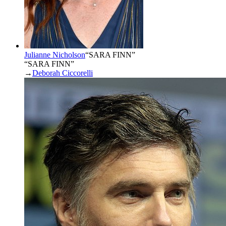
Julianne Nicholson
“
SARA FINN
”
“SARA FINN”
→
Deborah Ciccorelli