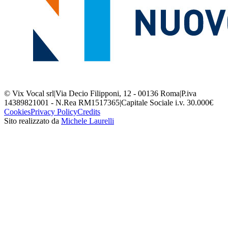
© Vix Vocal srl
|
Via Decio Filipponi, 12 - 00136 Roma
|
P.iva
14389821001 - N.Rea RM1517365
|
Capitale Sociale i.v. 30.000€
Cookies
Privacy Policy
Credits
Sito realizzato da
Michele Laurelli