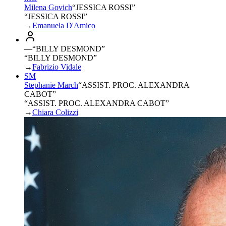
Milena Govich
“
JESSICA ROSSI
”
“JESSICA ROSSI”
→
Emanuela D'Amico
—
“
BILLY DESMOND
”
“BILLY DESMOND”
→
Fabrizio Vidale
SM
Stephanie March
“
ASSIST. PROC. ALEXANDRA
CABOT
”
“ASSIST. PROC. ALEXANDRA CABOT”
→
Chiara Colizzi