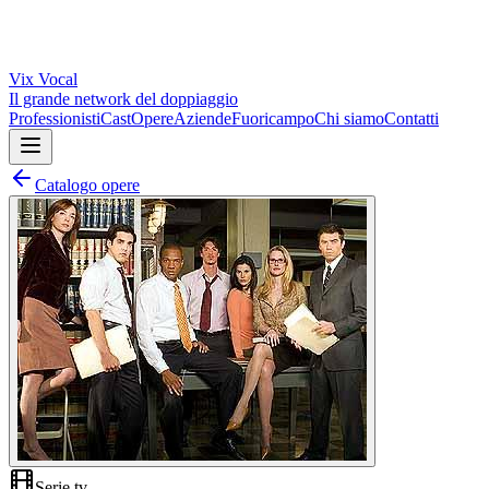
Vix
Vocal
Il grande network del doppiaggio
Professionisti
Cast
Opere
Aziende
Fuoricampo
Chi siamo
Contatti
Catalogo opere
Serie tv