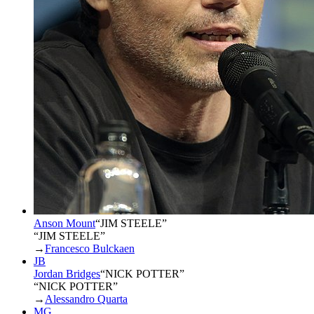
Anson Mount
“
JIM STEELE
”
“JIM STEELE”
→
Francesco Bulckaen
JB
Jordan Bridges
“
NICK POTTER
”
“NICK POTTER”
→
Alessandro Quarta
MG