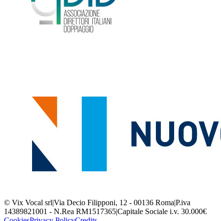
© Vix Vocal srl
|
Via Decio Filipponi, 12 - 00136 Roma
|
P.iva
14389821001 - N.Rea RM1517365
|
Capitale Sociale i.v. 30.000€
Cookies
Privacy Policy
Credits