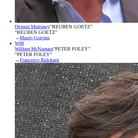
Dermot Mulroney
“
REUBEN GOETZ
”
“REUBEN GOETZ”
→
Mauro Gravina
WM
William McNamara
“
PETER FOLEY
”
“PETER FOLEY”
→
Francesco Bulckaen