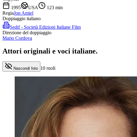
1995
USA
123
min
Regia
Jon Amiel
Doppiaggio italiano
Sedif - Società Edizioni Italiane Film
Direzione del doppiaggio
Mario Cordova
Attori originali e
voci italiane
.
10
ruoli
Nascondi foto