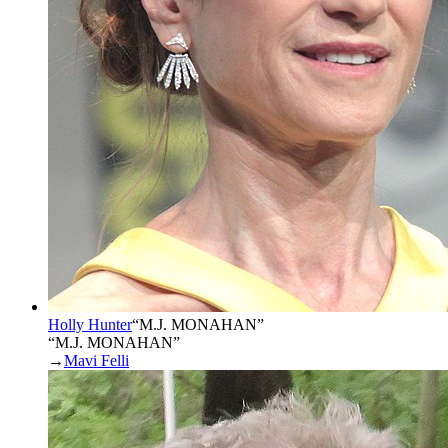
Holly Hunter
“
M.J. MONAHAN
”
“M.J. MONAHAN”
→
Mavi Felli