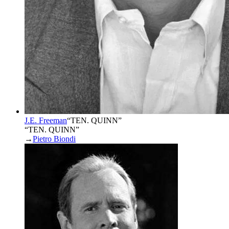
J.E. Freeman
“
TEN. QUINN
”
“TEN. QUINN”
→
Pietro Biondi