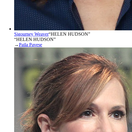
Sigourney Weaver
“
HELEN HUDSON
”
“HELEN HUDSON”
→
Paila Pavese