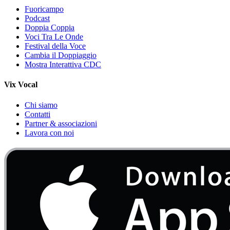
Fuoricampo
Podcast
Doppia Coppia
Voci Tra Le Onde
Festival della Voce
Cambia il Doppiaggio
Mostra Interattiva CDC
Vix Vocal
Chi siamo
Contatti
Partner & associazioni
Lavora con noi