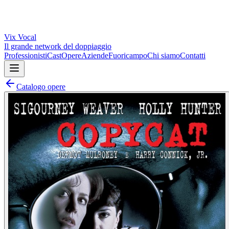
Vix
Vocal
Il grande network del doppiaggio
Professionisti
Cast
Opere
Aziende
Fuoricampo
Chi siamo
Contatti
Catalogo opere