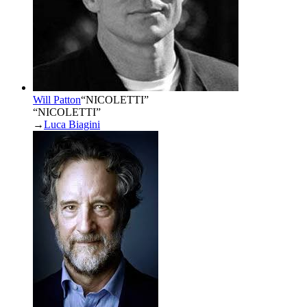
Will Patton
“
NICOLETTI
”
“NICOLETTI”
→
Luca Biagini