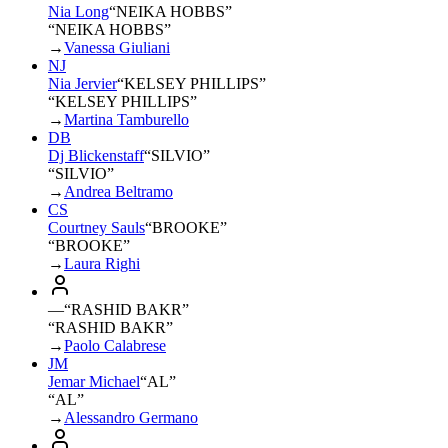
Nia Long
“
NEIKA HOBBS
”
“NEIKA HOBBS”
→
Vanessa Giuliani
NJ
Nia Jervier
“
KELSEY PHILLIPS
”
“KELSEY PHILLIPS”
→
Martina Tamburello
DB
Dj Blickenstaff
“
SILVIO
”
“SILVIO”
→
Andrea Beltramo
CS
Courtney Sauls
“
BROOKE
”
“BROOKE”
→
Laura Righi
—
“
RASHID BAKR
”
“RASHID BAKR”
→
Paolo Calabrese
JM
Jemar Michael
“
AL
”
“AL”
→
Alessandro Germano