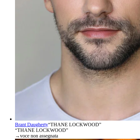
Brant Daugherty
“
THANE LOCKWOOD
”
“THANE LOCKWOOD”
→
voce non assegnata