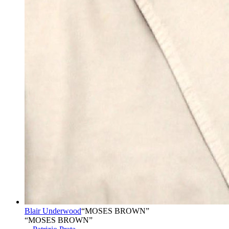
Blair Underwood
“
MOSES BROWN
”
“MOSES BROWN”