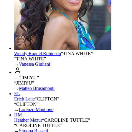
Wendy Raquel Robinson
“
TINA WHITE
”
“TINA WHITE”
→
Vanessa Giuliani
—
“
JIMIYU
”
“JIMIYU”
→
Matteo Brusamonti
EL
Erich Lane
“
CLIFTON
”
“CLIFTON”
→
Lorenzo Mantione
HM
Heather Mazur
“
CAROLINE TUTTLE
”
“CAROLINE TUTTLE”
→
Simona Biasetti