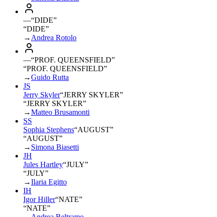
—
“
DIDE
”
“DIDE”
→
Andrea Rotolo
—
“
PROF. QUEENSFIELD
”
“PROF. QUEENSFIELD”
→
Guido Rutta
JS
Jerry Skyler
“
JERRY SKYLER
”
“JERRY SKYLER”
→
Matteo Brusamonti
SS
Sophia Stephens
“
AUGUST
”
“AUGUST”
→
Simona Biasetti
JH
Jules Hartley
“
JULY
”
“JULY”
→
Ilaria Egitto
IH
Igor Hiller
“
NATE
”
“NATE”
→
Andrea Beltramo