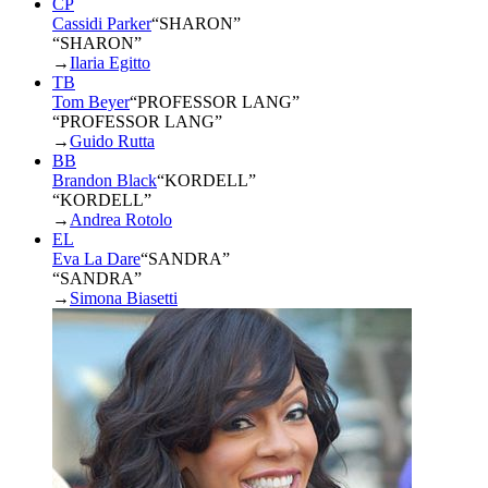
CP
Cassidi Parker
“
SHARON
”
“SHARON”
→
Ilaria Egitto
TB
Tom Beyer
“
PROFESSOR LANG
”
“PROFESSOR LANG”
→
Guido Rutta
BB
Brandon Black
“
KORDELL
”
“KORDELL”
→
Andrea Rotolo
EL
Eva La Dare
“
SANDRA
”
“SANDRA”
→
Simona Biasetti