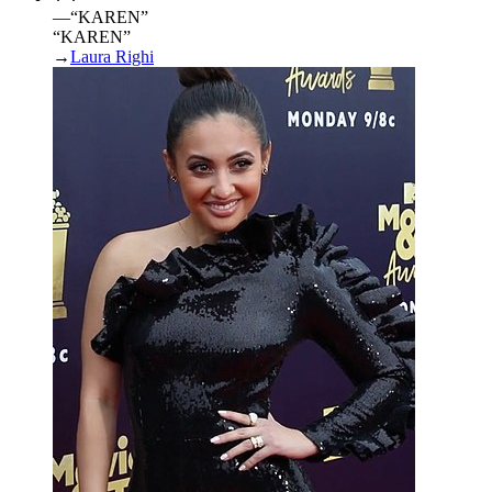
—
“
KAREN
”
“KAREN”
→
Laura Righi