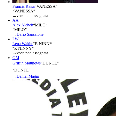
Francia Raisa
“
VANESSA
”
“VANESSA”
→
voce non assegnata
AA
Alex Alcheh
“
MILO
”
“MILO”
→
Dario Sansalone
LW
Lena Waithe
“
P. NINNY
”
“P. NINNY”
→
voce non assegnata
GM
Griffin Matthews
“
DUNTE
”
“DUNTE”
→
Daniel Magni