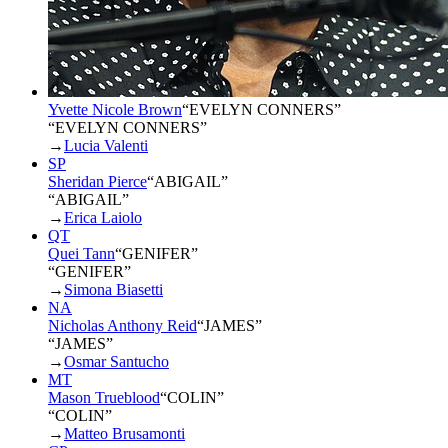
Yvette Nicole Brown
“
EVELYN CONNERS
”
“EVELYN CONNERS”
→
Lucia Valenti
SP
Sheridan Pierce
“
ABIGAIL
”
“ABIGAIL”
→
Erica Laiolo
QT
Quei Tann
“
GENIFER
”
“GENIFER”
→
Simona Biasetti
NA
Nicholas Anthony Reid
“
JAMES
”
“JAMES”
→
Osmar Santucho
MT
Mason Trueblood
“
COLIN
”
“COLIN”
→
Matteo Brusamonti