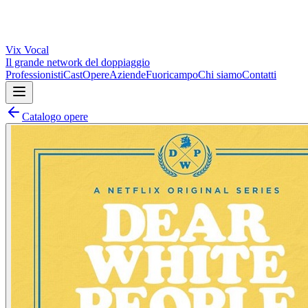
Vix
Vocal
Il grande network del doppiaggio
Professionisti
Cast
Opere
Aziende
Fuoricampo
Chi siamo
Contatti
Catalogo opere