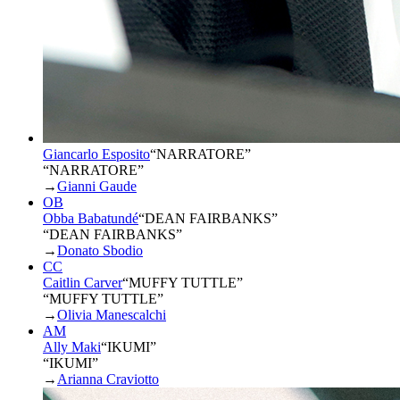
Giancarlo Esposito
“
NARRATORE
”
“NARRATORE”
→
Gianni Gaude
OB
Obba Babatundé
“
DEAN FAIRBANKS
”
“DEAN FAIRBANKS”
→
Donato Sbodio
CC
Caitlin Carver
“
MUFFY TUTTLE
”
“MUFFY TUTTLE”
→
Olivia Manescalchi
AM
Ally Maki
“
IKUMI
”
“IKUMI”
→
Arianna Craviotto