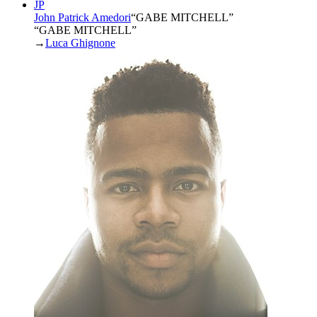
JP
John Patrick Amedori
“
GABE MITCHELL
”
“GABE MITCHELL”
→
Luca Ghignone