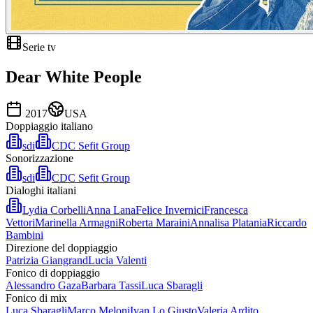
Serie tv
Dear White People
2017
USA
Doppiaggio italiano
sdi
CDC Sefit Group
Sonorizzazione
sdi
CDC Sefit Group
Dialoghi italiani
Lydia Corbelli
Anna Lana
Felice Invernici
Francesca
Vettori
Marinella Armagni
Roberta Maraini
Annalisa Platania
Riccardo
Bambini
Direzione del doppiaggio
Patrizia Giangrand
Lucia Valenti
Fonico di doppiaggio
Alessandro Gaza
Barbara Tassi
Luca Sbaragli
Fonico di mix
Luca Sbaragli
Marco Meloni
Ivan Lo Giusto
Valeria Ardito