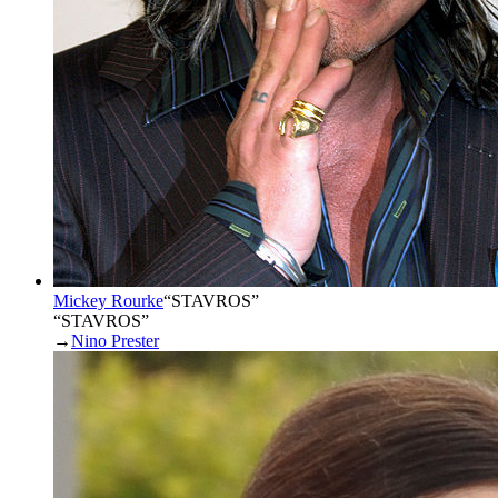
Mickey Rourke
“
STAVROS
”
“STAVROS”
→
Nino Prester