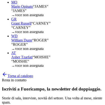
MO
Mario Opinato
“
JAMES
”
“JAMES”
→
voce non assegnata
GR
Grant Russell
“
CARNEY
”
“CARNEY”
→
voce non assegnata
WD
William Dunn
“
ROGER
”
“ROGER”
→
voce non assegnata
AT
Asher Tzarfati
“
MOISHE
”
“MOISHE”
→
voce non assegnata
Torna al catalogo
Resta in contatto
Iscriviti a
Fuoricampo
, la newsletter del doppiaggio.
Storie di sala, interviste, novità del settore. Una volta al mese, niente
spam.