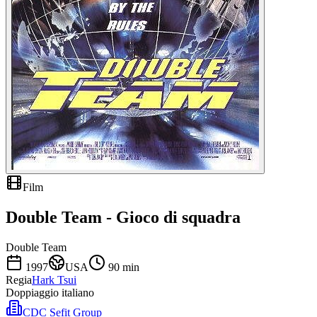
Film
Double Team - Gioco di squadra
Double Team
1997
USA
90
min
Regia
Hark Tsui
Doppiaggio italiano
CDC Sefit Group