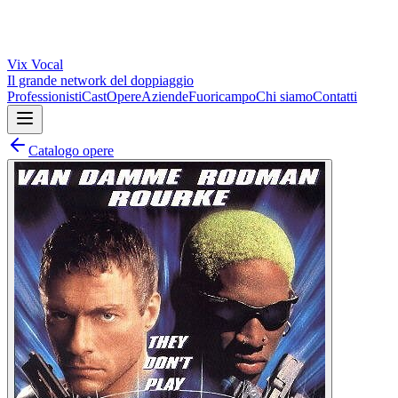
Vix
Vocal
Il grande network del doppiaggio
Professionisti
Cast
Opere
Aziende
Fuoricampo
Chi siamo
Contatti
Catalogo opere