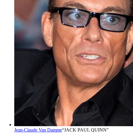
Jean-Claude Van Damme
“
JACK PAUL QUINN
”