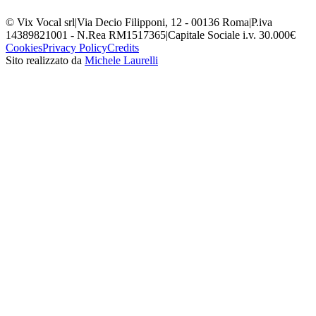
© Vix Vocal srl
|
Via Decio Filipponi, 12 - 00136 Roma
|
P.iva
14389821001 - N.Rea RM1517365
|
Capitale Sociale i.v. 30.000€
Cookies
Privacy Policy
Credits
Sito realizzato da
Michele Laurelli