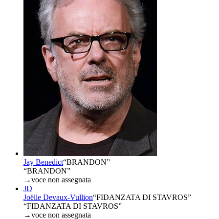
Jay Benedict
“
BRANDON
”
“BRANDON”
→
voce non assegnata
JD
Joëlle Devaux-Vullion
“
FIDANZATA DI STAVROS
”
“FIDANZATA DI STAVROS”
→
voce non assegnata