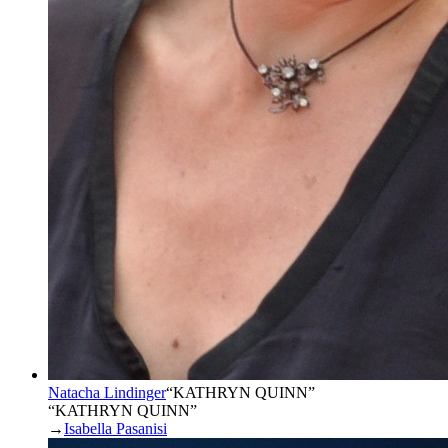
Natacha Lindinger
“
KATHRYN QUINN
”
“KATHRYN QUINN”
→
Isabella Pasanisi