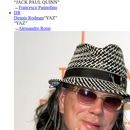
“JACK PAUL QUINN”
→
Francesco Pannofino
DR
Dennis Rodman
“
YAZ
”
“YAZ”
→
Alessandro Rossi