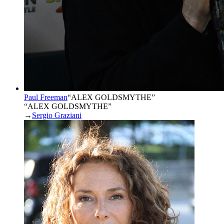
Paul Freeman
“
ALEX GOLDSMYTHE
”
“ALEX GOLDSMYTHE”
→
Sergio Graziani