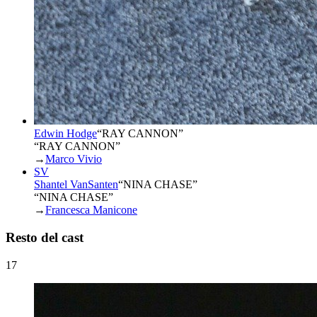
Edwin Hodge
“
RAY CANNON
”
“RAY CANNON”
→
Marco Vivio
SV
Shantel VanSanten
“
NINA CHASE
”
“NINA CHASE”
→
Francesca Manicone
Resto del cast
17