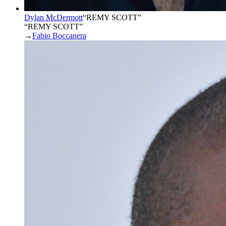
Dylan McDermott
“
REMY SCOTT
”
“REMY SCOTT”
→
Fabio Boccanera