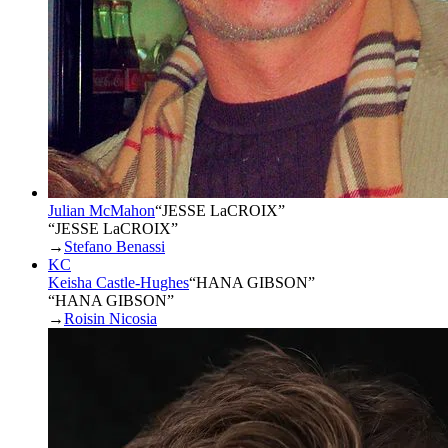
Julian McMahon
“
JESSE LaCROIX
”
“JESSE LaCROIX”
→
Stefano Benassi
KC
Keisha Castle-Hughes
“
HANA GIBSON
”
“HANA GIBSON”
→
Roisin Nicosia