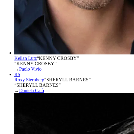
Kellan Lutz
“
KENNY CROSBY
”
“KENNY CROSBY”
→
Paolo Vivio
RS
Roxy Sternberg
“
SHERYLL BARNES
”
“SHERYLL BARNES”
→
Daniela Calò