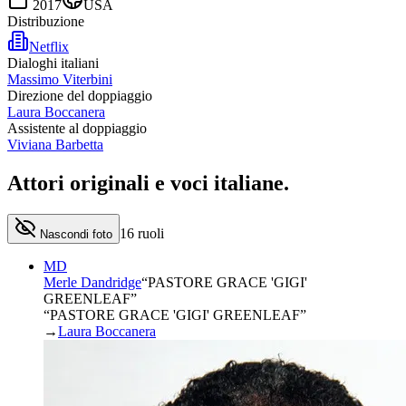
2017
USA
Distribuzione
Netflix
Dialoghi italiani
Massimo Viterbini
Direzione del doppiaggio
Laura Boccanera
Assistente al doppiaggio
Viviana Barbetta
Attori originali e
voci italiane
.
16
ruoli
Nascondi foto
MD
Merle Dandridge
“
PASTORE GRACE 'GIGI'
GREENLEAF
”
“PASTORE GRACE 'GIGI' GREENLEAF”
→
Laura Boccanera