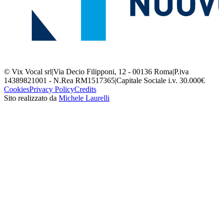
© Vix Vocal srl
|
Via Decio Filipponi, 12 - 00136 Roma
|
P.iva
14389821001 - N.Rea RM1517365
|
Capitale Sociale i.v. 30.000€
Cookies
Privacy Policy
Credits
Sito realizzato da
Michele Laurelli