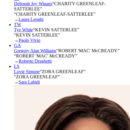
Deborah Joy Winans
“
CHARITY GREENLEAF-
SATTERLEE
”
“CHARITY GREENLEAF-SATTERLEE”
→
Laura Lenghi
TW
Tye White
“
KEVIN SATTERLEE
”
“KEVIN SATTERLEE”
→
Paolo Vivio
GA
Gregory Alan Williams
“
ROBERT 'MAC' McCREADY
”
“ROBERT 'MAC' McCREADY”
→
Roberto Draghetti
LS
Lovie Simone
“
ZORA GREENLEAF
”
“ZORA GREENLEAF”
→
Sara Labidi