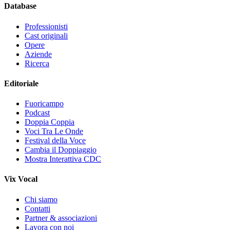
Database
Professionisti
Cast originali
Opere
Aziende
Ricerca
Editoriale
Fuoricampo
Podcast
Doppia Coppia
Voci Tra Le Onde
Festival della Voce
Cambia il Doppiaggio
Mostra Interattiva CDC
Vix Vocal
Chi siamo
Contatti
Partner & associazioni
Lavora con noi