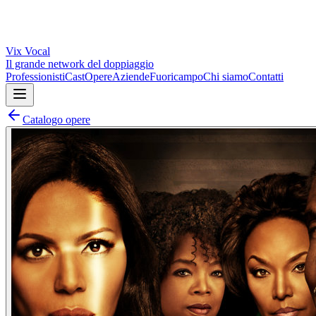
Vix
Vocal
Il grande network del doppiaggio
Professionisti
Cast
Opere
Aziende
Fuoricampo
Chi siamo
Contatti
Catalogo opere