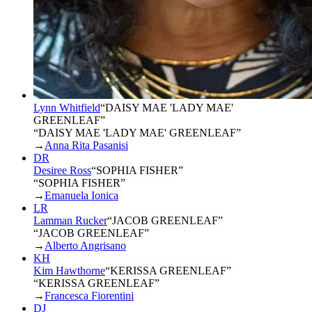
Lynn Whitfield
“
DAISY MAE 'LADY MAE'
GREENLEAF
”
“DAISY MAE 'LADY MAE' GREENLEAF”
→
Anna Rita Pasanisi
DR
Desiree Ross
“
SOPHIA FISHER
”
“SOPHIA FISHER”
→
Emanuela Ionica
LR
Lamman Rucker
“
JACOB GREENLEAF
”
“JACOB GREENLEAF”
→
Alberto Angrisano
KH
Kim Hawthorne
“
KERISSA GREENLEAF
”
“KERISSA GREENLEAF”
→
Francesca Fiorentini
DJ