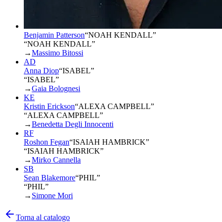
Benjamin Patterson
“
NOAH KENDALL
”
“NOAH KENDALL”
→
Massimo Bitossi
AD
Anna Diop
“
ISABEL
”
“ISABEL”
→
Gaia Bolognesi
KE
Kristin Erickson
“
ALEXA CAMPBELL
”
“ALEXA CAMPBELL”
→
Benedetta Degli Innocenti
RF
Roshon Fegan
“
ISAIAH HAMBRICK
”
“ISAIAH HAMBRICK”
→
Mirko Cannella
SB
Sean Blakemore
“
PHIL
”
“PHIL”
→
Simone Mori
Torna al catalogo