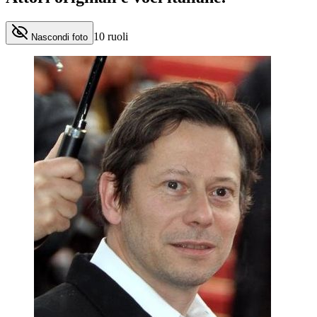
10
ruoli
Nascondi foto