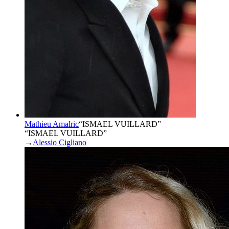
Mathieu Amalric
“
ISMAEL VUILLARD
”
“ISMAEL VUILLARD”
→
Alessio Cigliano