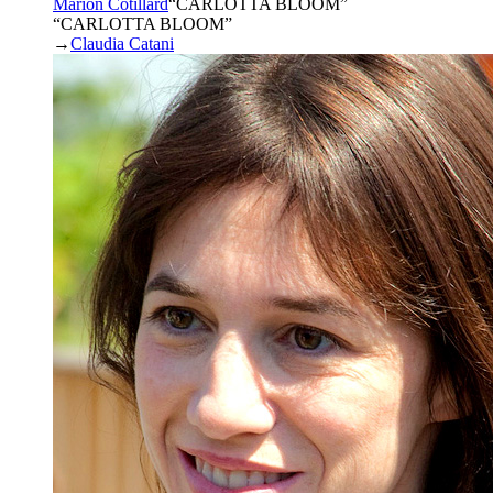
Marion Cotillard
“
CARLOTTA BLOOM
”
“CARLOTTA BLOOM”
→
Claudia Catani