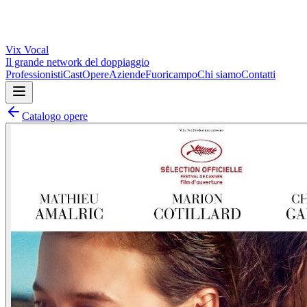
Vix
Vocal
Il grande network del doppiaggio
Professionisti
Cast
Opere
Aziende
Fuoricampo
Chi siamo
Contatti
Catalogo opere