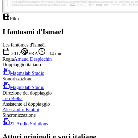
Film
I fantasmi d'Ismael
Les fantômes d'Ismaël
2017
FRA
114
min
Regia
Arnaud Desplechin
Doppiaggio italiano
Magmalab Studio
Sonorizzazione
Magmalab Studio
Direzione del doppiaggio
Teo Bellia
Assistente al doppiaggio
Alessandro Fantini
Sincronizzazione
2T Audio Solutions
Attori originali e
voci italiane
.