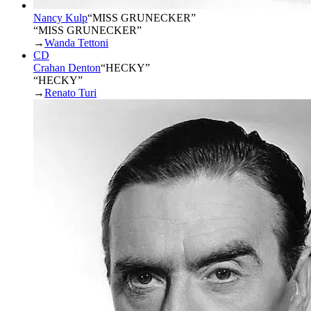
Nancy Kulp
“
MISS GRUNECKER
”
“MISS GRUNECKER”
→
Wanda Tettoni
CD
Crahan Denton
“
HECKY
”
“HECKY”
→
Renato Turi