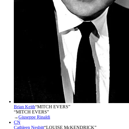
Brian Keith
“
MITCH EVERS
”
“MITCH EVERS”
→
Giuseppe Rinaldi
CN
Cathleen Nesbitt
“
LOUISE McKENDRICK
”