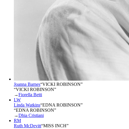
Joanna Barnes
“
VICKI ROBINSON
”
“VICKI ROBINSON”
→
Fiorella Betti
LW
Linda Watkins
“
EDNA ROBINSON
”
“EDNA ROBINSON”
→
Dhia Cristiani
RM
Ruth McDevitt
“
MISS INCH
”