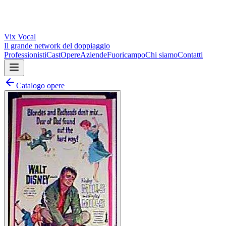
Vix
Vocal
Il grande network del doppiaggio
Professionisti
Cast
Opere
Aziende
Fuoricampo
Chi siamo
Contatti
Catalogo opere