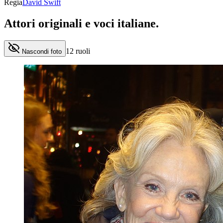
Regia
David Swift
Attori originali e
voci italiane
.
12
ruoli
Nascondi foto