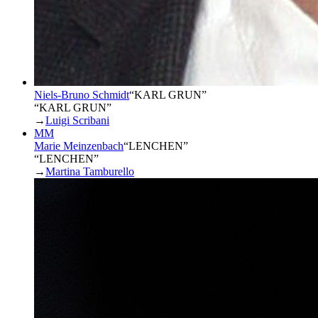
Niels-Bruno Schmidt
“
KARL GRUN
”
“KARL GRUN”
→
Luigi Scribani
MM
Marie Meinzenbach
“
LENCHEN
”
“LENCHEN”
→
Martina Tamburello