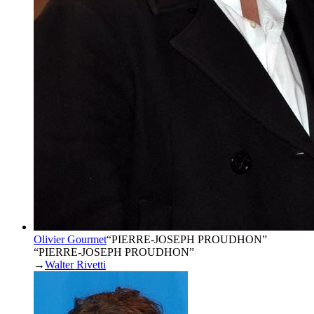
Olivier Gourmet
“
PIERRE-JOSEPH PROUDHON
”
“PIERRE-JOSEPH PROUDHON”
→
Walter Rivetti