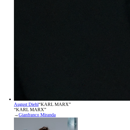
August Diehl
“
KARL MARX
”
“KARL MARX”
→
Gianfranco Miranda