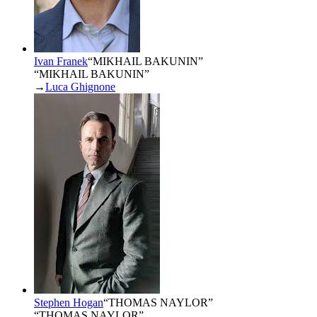
Ivan Franek
“
MIKHAIL BAKUNIN
”
“MIKHAIL BAKUNIN”
→
Luca Ghignone
Stephen Hogan
“
THOMAS NAYLOR
”
“THOMAS NAYLOR”