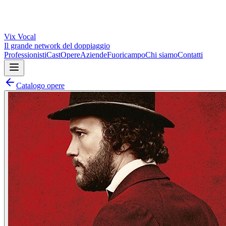
Vix
Vocal
Il grande network del doppiaggio
Professionisti
Cast
Opere
Aziende
Fuoricampo
Chi siamo
Contatti
Catalogo opere