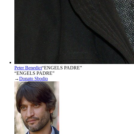
Peter Benedict
“
ENGELS PADRE
”
“ENGELS PADRE”
→
Donato Sbodio