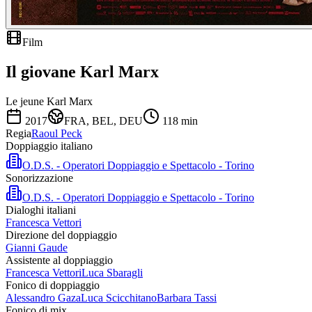
Film
Il giovane Karl Marx
Le jeune Karl Marx
2017
FRA, BEL, DEU
118
min
Regia
Raoul Peck
Doppiaggio italiano
O.D.S. - Operatori Doppiaggio e Spettacolo - Torino
Sonorizzazione
O.D.S. - Operatori Doppiaggio e Spettacolo - Torino
Dialoghi italiani
Francesca Vettori
Direzione del doppiaggio
Gianni Gaude
Assistente al doppiaggio
Francesca Vettori
Luca Sbaragli
Fonico di doppiaggio
Alessandro Gaza
Luca Scicchitano
Barbara Tassi
Fonico di mix