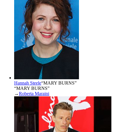
Hannah Steele
“
MARY BURNS
”
“MARY BURNS”
→
Roberta Maraini