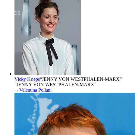
Vicky Krieps
“
JENNY VON WESTPHALEN-MARX
”
“JENNY VON WESTPHALEN-MARX”
→
Valentina Pollani