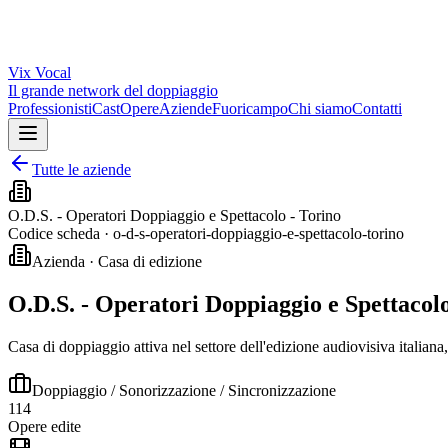
Vix
Vocal
Il grande network del doppiaggio
Professionisti
Cast
Opere
Aziende
Fuoricampo
Chi siamo
Contatti
Tutte le aziende
O.D.S. - Operatori Doppiaggio e Spettacolo - Torino
Codice scheda ·
o-d-s-operatori-doppiaggio-e-spettacolo-torino
Azienda · Casa di edizione
O.D.S. - Operatori Doppiaggio e Spettacolo
Casa di doppiaggio attiva nel settore dell'edizione audiovisiva italiana
Doppiaggio / Sonorizzazione / Sincronizzazione
114
Opere edite