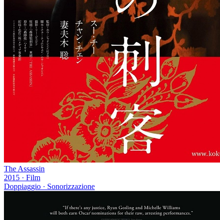
The Assassin
2015
·
Film
Doppiaggio · Sonorizzazione