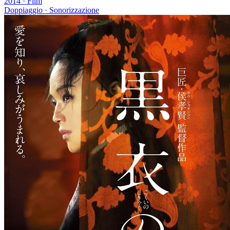
2014
·
Film
Doppiaggio · Sonorizzazione