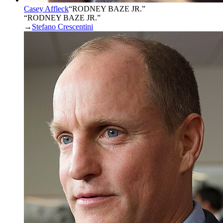
Casey Affleck
“
RODNEY BAZE JR.
”
“RODNEY BAZE JR.”
→
Stefano Crescentini