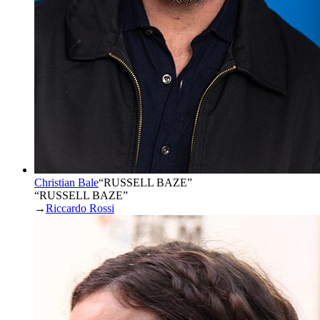
Christian Bale
“
RUSSELL BAZE
”
“RUSSELL BAZE”
→
Riccardo Rossi