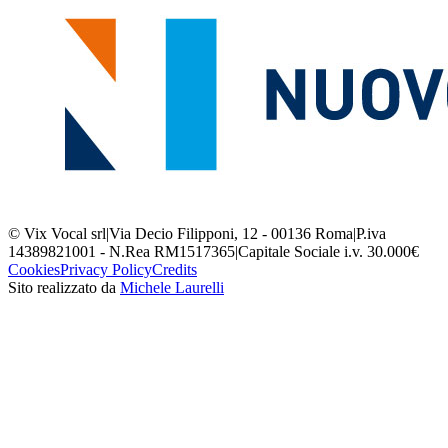
© Vix Vocal srl
|
Via Decio Filipponi, 12 - 00136 Roma
|
P.iva
14389821001 - N.Rea RM1517365
|
Capitale Sociale i.v. 30.000€
Cookies
Privacy Policy
Credits
Sito realizzato da
Michele Laurelli