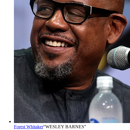
Forest Whitaker
“
WESLEY BARNES
”