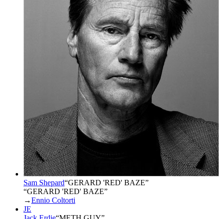
Sam Shepard
“
GERARD 'RED' BAZE
”
“GERARD 'RED' BAZE”
→
Ennio Coltorti
JE
Jack Erdie
“
METH GUY
”