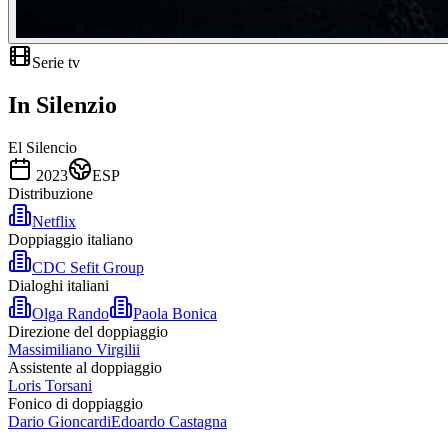
Serie tv
In Silenzio
El Silencio
2023
ESP
Distribuzione
Netflix
Doppiaggio italiano
CDC Sefit Group
Dialoghi italiani
Olga Rando
Paola Bonica
Direzione del doppiaggio
Massimiliano Virgilii
Assistente al doppiaggio
Loris Torsani
Fonico di doppiaggio
Dario Gioncardi
Edoardo Castagna