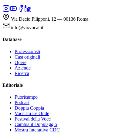
Via Decio Filipponi, 12 — 00136 Roma
info@vixvocal.it
Database
Professionisti
Cast originali
Opere
Aziende
Ricerca
Editoriale
Fuoricampo
Podcast
Doppia Coppia
Voci Tra Le Onde
Festival della Voce
Cambia il Doppiaggio
Mostra Interattiva CDC