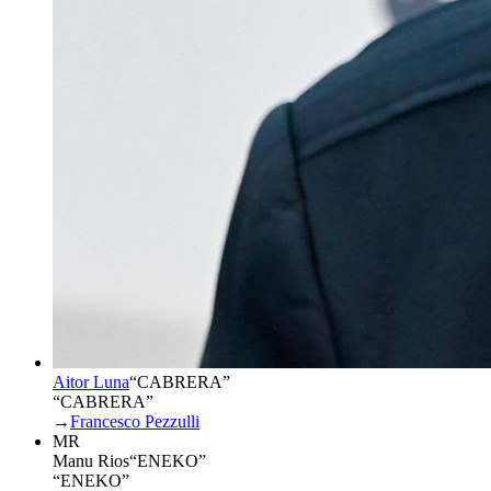
Aitor Luna
“
CABRERA
”
“CABRERA”
→
Francesco Pezzulli
MR
Manu Rios
“
ENEKO
”
“ENEKO”