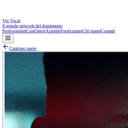
Vix
Vocal
Il grande network del doppiaggio
Professionisti
Cast
Opere
Aziende
Fuoricampo
Chi siamo
Contatti
Catalogo opere