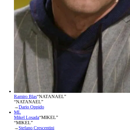
Ramiro Blas
“
NATANAEL
”
“NATANAEL”
→
Dario Oppido
ML
Mikel Losada
“
MIKEL
”
“MIKEL”
→
Stefano Crescentini