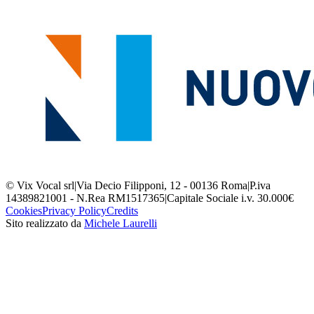
© Vix Vocal srl
|
Via Decio Filipponi, 12 - 00136 Roma
|
P.iva
14389821001 - N.Rea RM1517365
|
Capitale Sociale i.v. 30.000€
Cookies
Privacy Policy
Credits
Sito realizzato da
Michele Laurelli