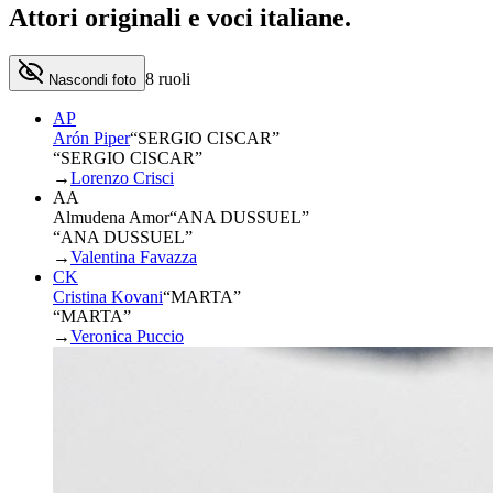
Attori originali e
voci italiane
.
8
ruoli
Nascondi foto
AP
Arón Piper
“
SERGIO CISCAR
”
“SERGIO CISCAR”
→
Lorenzo Crisci
AA
Almudena Amor
“
ANA DUSSUEL
”
“ANA DUSSUEL”
→
Valentina Favazza
CK
Cristina Kovani
“
MARTA
”
“MARTA”
→
Veronica Puccio