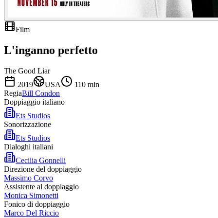
Film
L'inganno perfetto
The Good Liar
2019
USA
110
min
Regia
Bill Condon
Doppiaggio italiano
Ets Studios
Sonorizzazione
Ets Studios
Dialoghi italiani
Cecilia Gonnelli
Direzione del doppiaggio
Massimo Corvo
Assistente al doppiaggio
Monica Simonetti
Fonico di doppiaggio
Marco Del Riccio