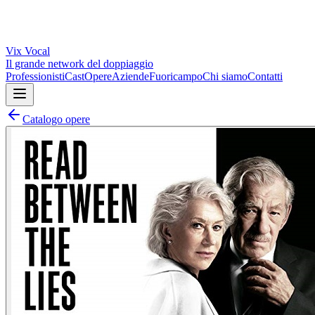
Vix
Vocal
Il grande network del doppiaggio
Professionisti
Cast
Opere
Aziende
Fuoricampo
Chi siamo
Contatti
Catalogo opere