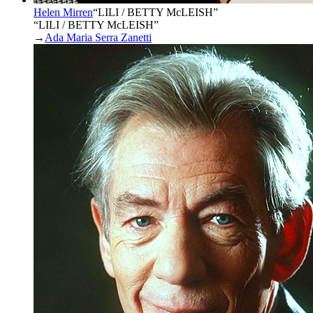
Helen Mirren
“
LILI / BETTY McLEISH
”
“LILI / BETTY McLEISH”
→
Ada Maria Serra Zanetti