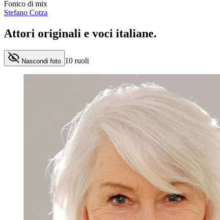
Fonico di mix
Stefano Cotza
Attori originali e
voci italiane
.
10
ruoli
Nascondi foto