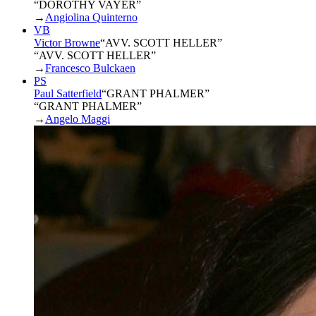
“DOROTHY VAYER”
→
Angiolina Quinterno
VB
Victor Browne
“
AVV. SCOTT HELLER
”
“AVV. SCOTT HELLER”
→
Francesco Bulckaen
PS
Paul Satterfield
“
GRANT PHALMER
”
“GRANT PHALMER”
→
Angelo Maggi