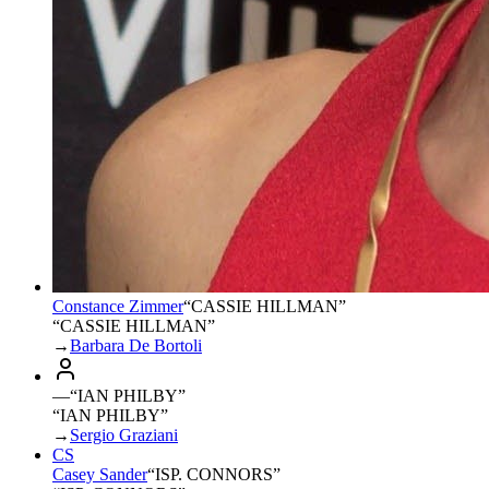
Constance Zimmer
“
CASSIE HILLMAN
”
“CASSIE HILLMAN”
→
Barbara De Bortoli
—
“
IAN PHILBY
”
“IAN PHILBY”
→
Sergio Graziani
CS
Casey Sander
“
ISP. CONNORS
”