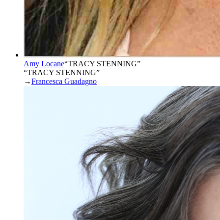
Amy Locane
“
TRACY STENNING
”
“TRACY STENNING”
→
Francesca Guadagno