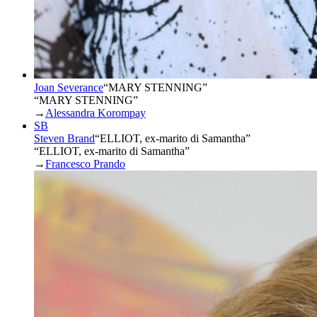
Joan Severance
“
MARY STENNING
”
“MARY STENNING”
→
Alessandra Korompay
SB
Steven Brand
“
ELLIOT, ex-marito di Samantha
”
“ELLIOT, ex-marito di Samantha”
→
Francesco Prando