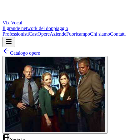
Vix
Vocal
Il grande network del doppiaggio
Professionisti
Cast
Opere
Aziende
Fuoricampo
Chi siamo
Contatti
Catalogo opere
Serie tv