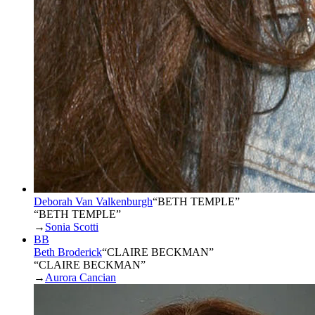
Deborah Van Valkenburgh
“
BETH TEMPLE
”
“BETH TEMPLE”
→
Sonia Scotti
BB
Beth Broderick
“
CLAIRE BECKMAN
”
“CLAIRE BECKMAN”
→
Aurora Cancian