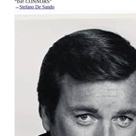
“ISP. CONNORS”
→
Stefano De Sando