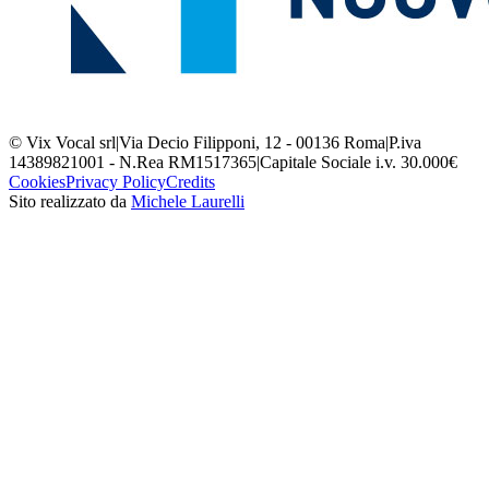
© Vix Vocal srl
|
Via Decio Filipponi, 12 - 00136 Roma
|
P.iva
14389821001 - N.Rea RM1517365
|
Capitale Sociale i.v. 30.000€
Cookies
Privacy Policy
Credits
Sito realizzato da
Michele Laurelli