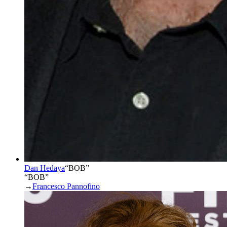
Dan Hedaya
“
BOB
”
“BOB”
→
Francesco Pannofino