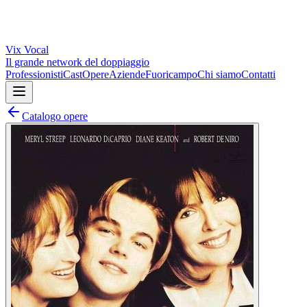
Vix
Vocal
Il grande network del doppiaggio
Professionisti
Cast
Opere
Aziende
Fuoricampo
Chi siamo
Contatti
Catalogo opere