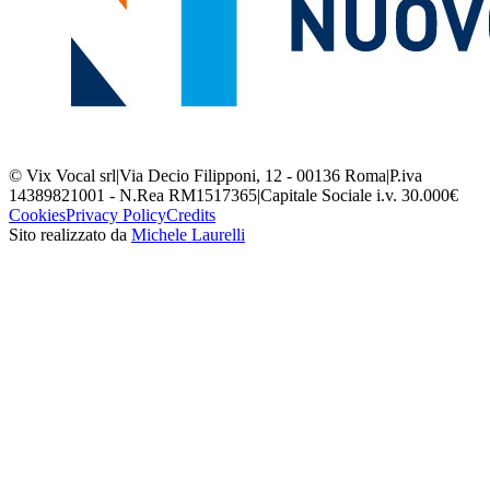
© Vix Vocal srl
|
Via Decio Filipponi, 12 - 00136 Roma
|
P.iva
14389821001 - N.Rea RM1517365
|
Capitale Sociale i.v. 30.000€
Cookies
Privacy Policy
Credits
Sito realizzato da
Michele Laurelli