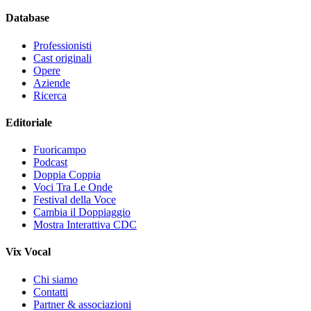
Database
Professionisti
Cast originali
Opere
Aziende
Ricerca
Editoriale
Fuoricampo
Podcast
Doppia Coppia
Voci Tra Le Onde
Festival della Voce
Cambia il Doppiaggio
Mostra Interattiva CDC
Vix Vocal
Chi siamo
Contatti
Partner & associazioni