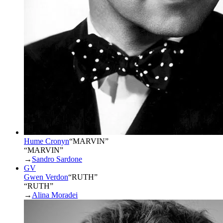
Hume Cronyn
“
MARVIN
”
“MARVIN”
→
Sandro Sardone
GV
Gwen Verdon
“
RUTH
”
“RUTH”
→
Alina Moradei