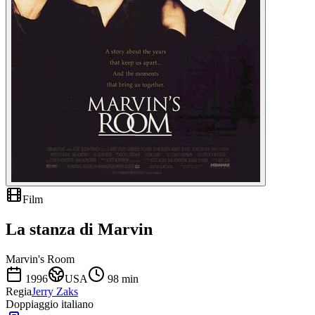
Film
La stanza di Marvin
Marvin's Room
1996
USA
98
min
Regia
Jerry Zaks
Doppiaggio italiano