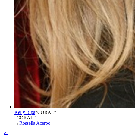
Kelly Ripa
“
CORAL
”
“CORAL”
→
Rossella Acerbo