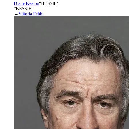
Diane Keaton
“
BESSIE
”
“BESSIE”
→
Vittoria Febbi