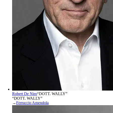
Robert De Niro
“
DOTT. WALLY
”
“DOTT. WALLY”
→
Ferruccio Amendola