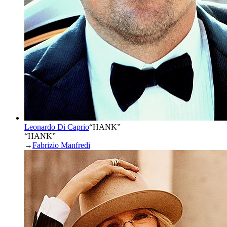
Leonardo Di Caprio
“
HANK
”
“HANK”
→
Fabrizio Manfredi