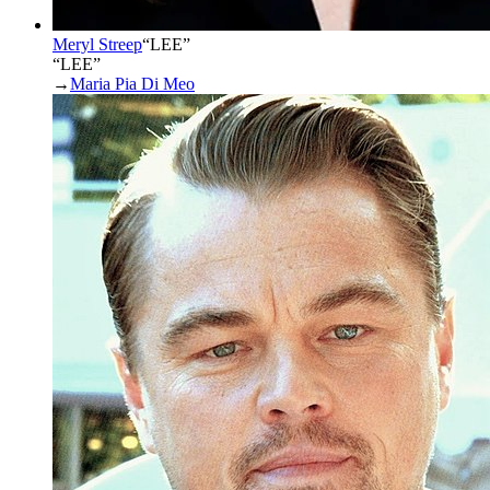
Meryl Streep
“
LEE
”
“LEE”
→
Maria Pia Di Meo