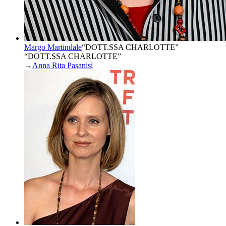
Margo Martindale
“
DOTT.SSA CHARLOTTE
”
“DOTT.SSA CHARLOTTE”
→
Anna Rita Pasanisi