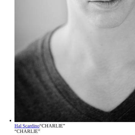
Hal Scardino
“
CHARLIE
”
“CHARLIE”