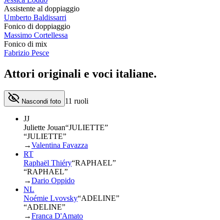
Assistente al doppiaggio
Umberto Baldissarri
Fonico di doppiaggio
Massimo Cortellessa
Fonico di mix
Fabrizio Pesce
Attori originali e
voci italiane
.
11
ruoli
Nascondi foto
JJ
Juliette Jouan
“
JULIETTE
”
“JULIETTE”
→
Valentina Favazza
RT
Raphaël Thiéry
“
RAPHAEL
”
“RAPHAEL”
→
Dario Oppido
NL
Noémie Lvovsky
“
ADELINE
”
“ADELINE”
→
Franca D'Amato