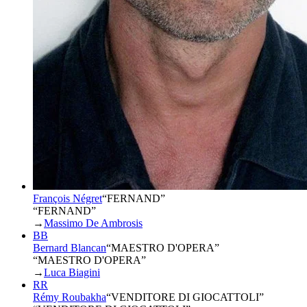
François Négret
“
FERNAND
”
“FERNAND”
→
Massimo De Ambrosis
BB
Bernard Blancan
“
MAESTRO D'OPERA
”
“MAESTRO D'OPERA”
→
Luca Biagini
RR
Rémy Roubakha
“
VENDITORE DI GIOCATTOLI
”