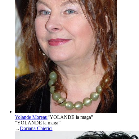
Yolande Moreau
“
YOLANDE la maga
”
“YOLANDE la maga”
→
Doriana Chierici