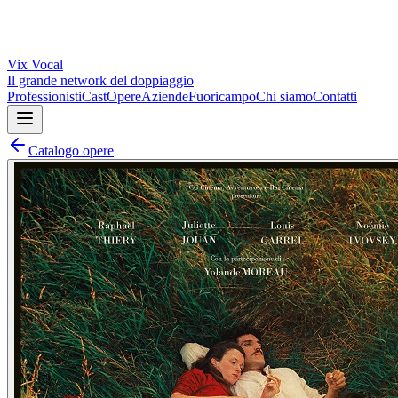
Vix
Vocal
Il grande network del doppiaggio
Professionisti
Cast
Opere
Aziende
Fuoricampo
Chi siamo
Contatti
Catalogo opere