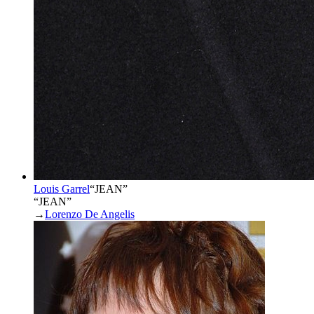
Louis Garrel
“
JEAN
”
“JEAN”
→
Lorenzo De Angelis