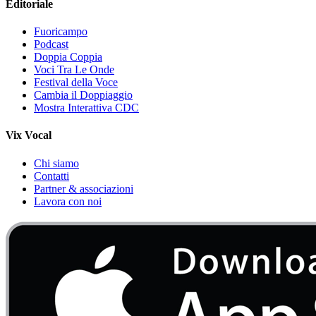
Editoriale
Fuoricampo
Podcast
Doppia Coppia
Voci Tra Le Onde
Festival della Voce
Cambia il Doppiaggio
Mostra Interattiva CDC
Vix Vocal
Chi siamo
Contatti
Partner & associazioni
Lavora con noi