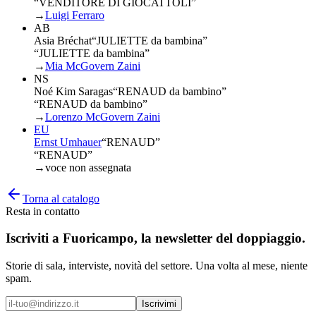
“VENDITORE DI GIOCATTOLI”
→
Luigi Ferraro
AB
Asia Bréchat
“
JULIETTE da bambina
”
“JULIETTE da bambina”
→
Mia McGovern Zaini
NS
Noé Kim Saragas
“
RENAUD da bambino
”
“RENAUD da bambino”
→
Lorenzo McGovern Zaini
EU
Ernst Umhauer
“
RENAUD
”
“RENAUD”
→
voce non assegnata
Torna al catalogo
Resta in contatto
Iscriviti a
Fuoricampo
, la newsletter del doppiaggio.
Storie di sala, interviste, novità del settore. Una volta al mese, niente
spam.
Iscrivimi