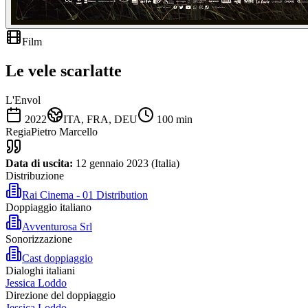
Film
Le vele scarlatte
L'Envol
2022
ITA, FRA, DEU
100
min
Regia
Pietro Marcello
Data di uscita:
12 gennaio 2023 (Italia)
Distribuzione
Rai Cinema - 01 Distribution
Doppiaggio italiano
Avventurosa Srl
Sonorizzazione
Cast doppiaggio
Dialoghi italiani
Jessica Loddo
Direzione del doppiaggio
Jessica Loddo