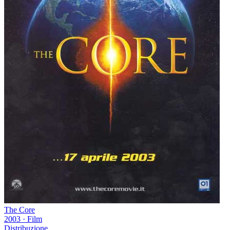
The Core
2003
·
Film
Distribuzione