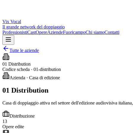
Vix
Vocal
Il grande network del doppiaggio
Professionisti
Cast
Opere
Aziende
Fuoricampo
Chi siamo
Contatti
Tutte le aziende
01 Distribution
Codice scheda ·
01-distribution
Azienda · Casa di edizione
01 Distribution
Casa di doppiaggio attiva nel settore dell'edizione audiovisiva italiana
Distribuzione
13
Opere edite