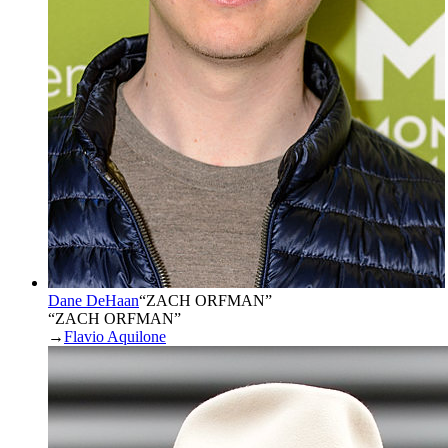
Dane DeHaan
“
ZACH ORFMAN
”
“ZACH ORFMAN”
→
Flavio Aquilone