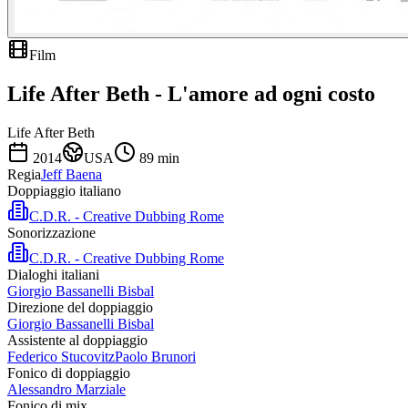
Film
Life After Beth - L'amore ad ogni costo
Life After Beth
2014
USA
89
min
Regia
Jeff Baena
Doppiaggio italiano
C.D.R. - Creative Dubbing Rome
Sonorizzazione
C.D.R. - Creative Dubbing Rome
Dialoghi italiani
Giorgio Bassanelli Bisbal
Direzione del doppiaggio
Giorgio Bassanelli Bisbal
Assistente al doppiaggio
Federico Stucovitz
Paolo Brunori
Fonico di doppiaggio
Alessandro Marziale
Fonico di mix