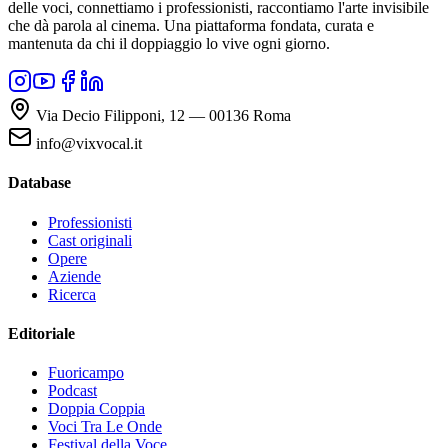
delle voci, connettiamo i professionisti, raccontiamo l'arte invisibile
che dà parola al cinema. Una piattaforma fondata, curata e
mantenuta da chi il doppiaggio lo vive ogni giorno.
Via Decio Filipponi, 12 — 00136 Roma
info@vixvocal.it
Database
Professionisti
Cast originali
Opere
Aziende
Ricerca
Editoriale
Fuoricampo
Podcast
Doppia Coppia
Voci Tra Le Onde
Festival della Voce