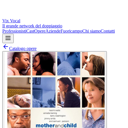
Vix
Vocal
Il grande network del doppiaggio
Professionisti
Cast
Opere
Aziende
Fuoricampo
Chi siamo
Contatti
Catalogo opere