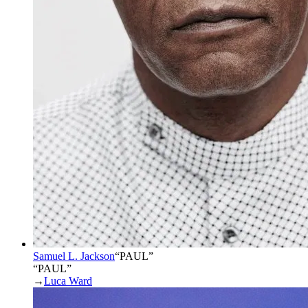
Samuel L. Jackson
“
PAUL
”
“PAUL”
→
Luca Ward