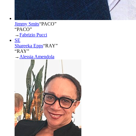
Jimmy Smits
“
PACO
”
“PACO”
→
Fabrizio Pucci
SE
Shareeka Epps
“
RAY
”
“RAY”
→
Alessia Amendola