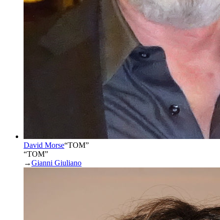
David Morse
“
TOM
”
“TOM”
→
Gianni Giuliano