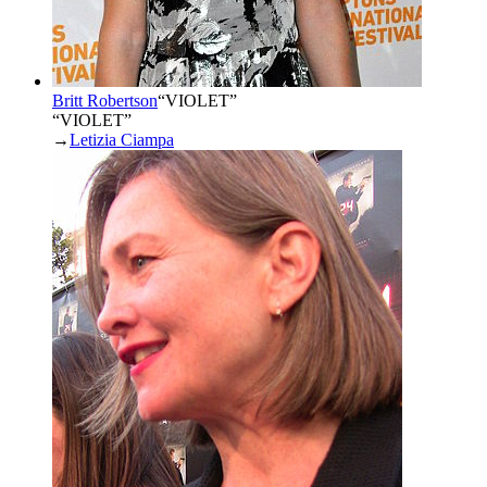
Britt Robertson
“
VIOLET
”
“VIOLET”
→
Letizia Ciampa