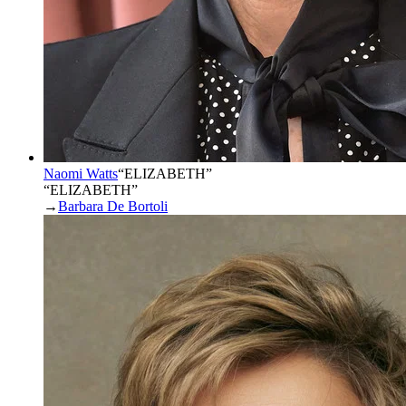
Naomi Watts
“
ELIZABETH
”
“ELIZABETH”
→
Barbara De Bortoli