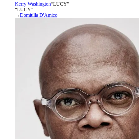
Kerry Washington
“
LUCY
”
“LUCY”
→
Domitilla D'Amico