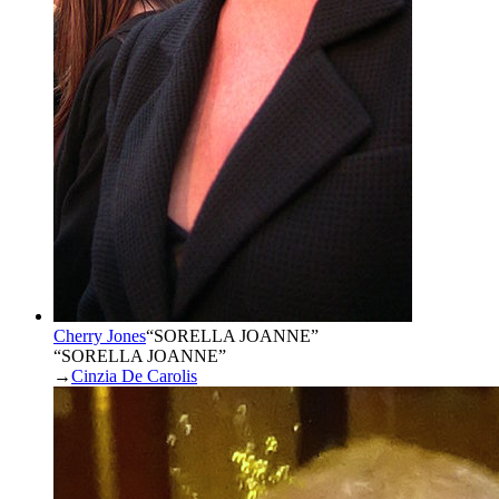
Cherry Jones
“
SORELLA JOANNE
”
“SORELLA JOANNE”
→
Cinzia De Carolis