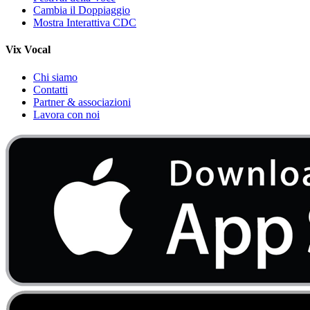
Cambia il Doppiaggio
Mostra Interattiva CDC
Vix Vocal
Chi siamo
Contatti
Partner & associazioni
Lavora con noi