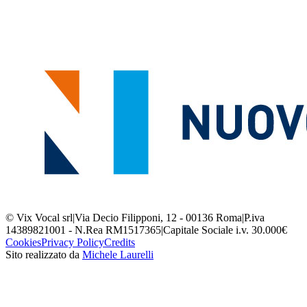
© Vix Vocal srl
|
Via Decio Filipponi, 12 - 00136 Roma
|
P.iva
14389821001 - N.Rea RM1517365
|
Capitale Sociale i.v. 30.000€
Cookies
Privacy Policy
Credits
Sito realizzato da
Michele Laurelli