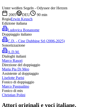
Unter weißen Segeln - Odyssee der Herzen
2005
DEU
90
min
Regia
Erwin Keusch
Edizione italiana
Ludovica Bonanome
Doppiaggio italiano
C.D. - Cine Dubbing Srl (2006-2025)
Sonorizzazione
A.D.M.
Dialoghi italiani
Marco Rasori
Direzione del doppiaggio
Maria Pia Di Meo
Assistente al doppiaggio
Liselotte Parisi
Fonico di doppiaggio
Marco Pasqualino
Fonico di mix
Christian Polini
Attori originali e
voci italiane
.