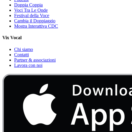
Doppia Coppia
Voci Tra Le Onde
Festival della Voce
Cambia il Doppiaggio
Mostra Interattiva CDC
Vix Vocal
Chi siamo
Contatti
Partner & associazioni
Lavora con noi