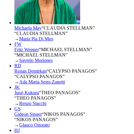
Michaela May
“
CLAUDIA STELLMAN
”
“CLAUDIA STELLMAN”
→
Maria Pia Di Meo
FW
Fritz Wepper
“
MICHAEL STELLMAN
”
“MICHAEL STELLMAN”
→
Saverio Moriones
RD
Renan Demirkan
“
CALYPSO PANAGOS
”
“CALYPSO PANAGOS”
→
Ada Maria Serra Zanetti
JK
Juraj Kukura
“
THEO PANAGOS
”
“THEO PANAGOS”
→
Renzo Stacchi
GS
Gideon Singer
“
NIKOS PANAGOS
”
“NIKOS PANAGOS”
→
Glauco Onorato
HJ