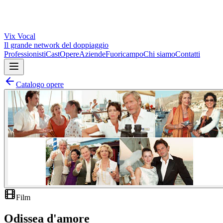
Vix
Vocal
Il grande network del doppiaggio
Professionisti
Cast
Opere
Aziende
Fuoricampo
Chi siamo
Contatti
Catalogo opere
Film
Odissea d'amore