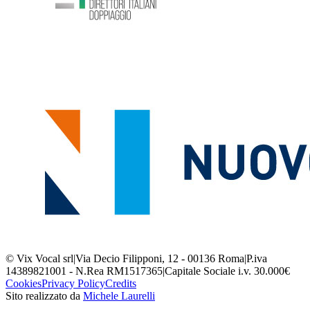
© Vix Vocal srl
|
Via Decio Filipponi, 12 - 00136 Roma
|
P.iva
14389821001 - N.Rea RM1517365
|
Capitale Sociale i.v. 30.000€
Cookies
Privacy Policy
Credits
Sito realizzato da
Michele Laurelli