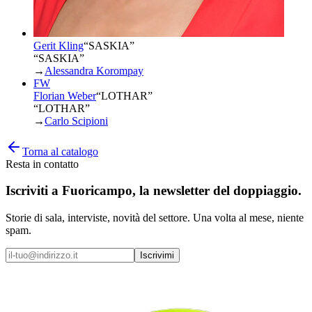
Gerit Kling
“
SASKIA
”
“SASKIA”
→
Alessandra Korompay
FW
Florian Weber
“
LOTHAR
”
“LOTHAR”
→
Carlo Scipioni
Torna al catalogo
Resta in contatto
Iscriviti a
Fuoricampo
, la newsletter del doppiaggio.
Storie di sala, interviste, novità del settore. Una volta al mese, niente
spam.
Iscrivimi