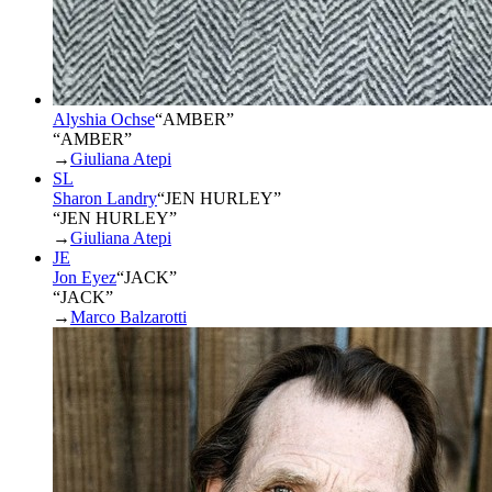
Alyshia Ochse
“
AMBER
”
“AMBER”
→
Giuliana Atepi
SL
Sharon Landry
“
JEN HURLEY
”
“JEN HURLEY”
→
Giuliana Atepi
JE
Jon Eyez
“
JACK
”
“JACK”
→
Marco Balzarotti