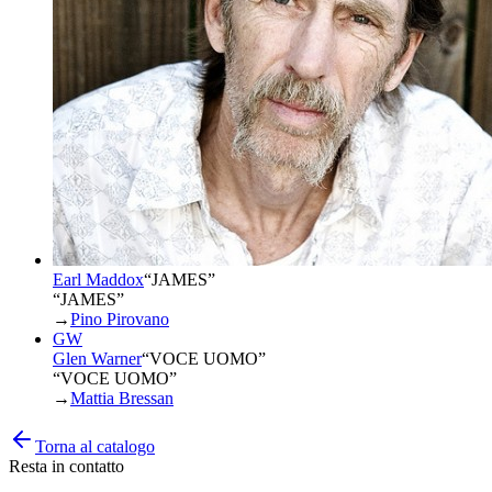
Earl Maddox
“
JAMES
”
“JAMES”
→
Pino Pirovano
GW
Glen Warner
“
VOCE UOMO
”
“VOCE UOMO”
→
Mattia Bressan
Torna al catalogo
Resta in contatto