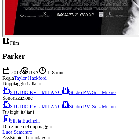
Film
Parker
2013
USA
118
min
Regia
Taylor Hackford
Doppiaggio italiano
STUDIO P.V. - MILANO
Studio P.V. Srl - Milano
Sonorizzazione
STUDIO P.V. - MILANO
Studio P.V. Srl - Milano
Dialoghi italiani
Silvia Bacinelli
Direzione del doppiaggio
Luca Semeraro
Assistente al doppiaggio