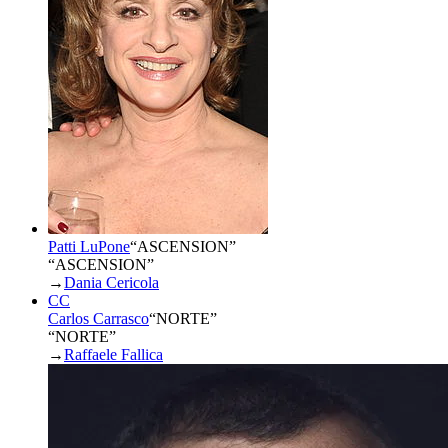
Patti LuPone
“
ASCENSION
”
“ASCENSION”
→
Dania Cericola
CC
Carlos Carrasco
“
NORTE
”
“NORTE”
→
Raffaele Fallica