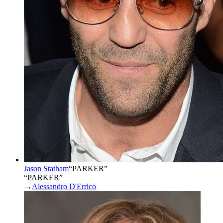
Jason Statham
“
PARKER
”
“PARKER”
→
Alessandro D'Errico