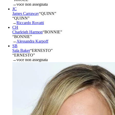
→
voce non assegnata
JC
James Carraway
“
QUINN
”
“QUINN”
→
Riccardo Rovatti
CH
Charleigh Harmon
“
BONNIE
”
“BONNIE”
→
Alessandra Karpoff
SB
Sala Baker
“
ERNESTO
”
“ERNESTO”
→
voce non assegnata