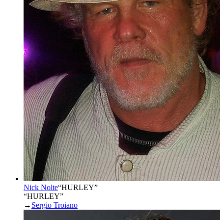
Nick Nolte
“
HURLEY
”
“HURLEY”
→
Sergio Troiano