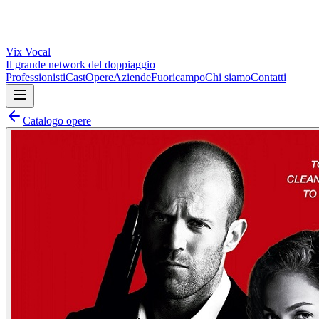
Vix
Vocal
Il grande network del doppiaggio
Professionisti
Cast
Opere
Aziende
Fuoricampo
Chi siamo
Contatti
Catalogo opere