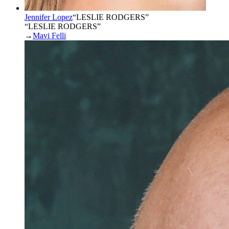
Jennifer Lopez
“
LESLIE RODGERS
”
“LESLIE RODGERS”
→
Mavi Felli