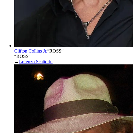
Clifton Collins Jr.
“
ROSS
”
“ROSS”
→
Lorenzo Scattorin