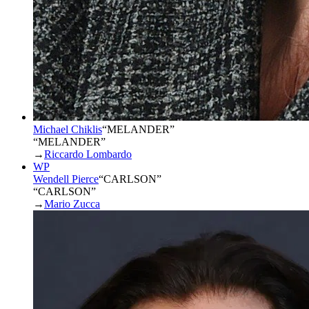
Michael Chiklis
“
MELANDER
”
“MELANDER”
→
Riccardo Lombardo
WP
Wendell Pierce
“
CARLSON
”
“CARLSON”
→
Mario Zucca