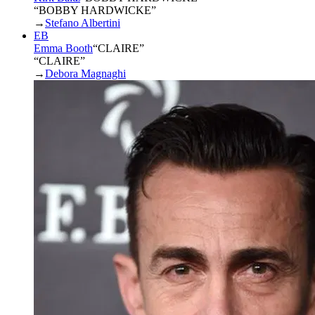
“BOBBY HARDWICKE”
→
Stefano Albertini
EB
Emma Booth
“
CLAIRE
”
“CLAIRE”
→
Debora Magnaghi