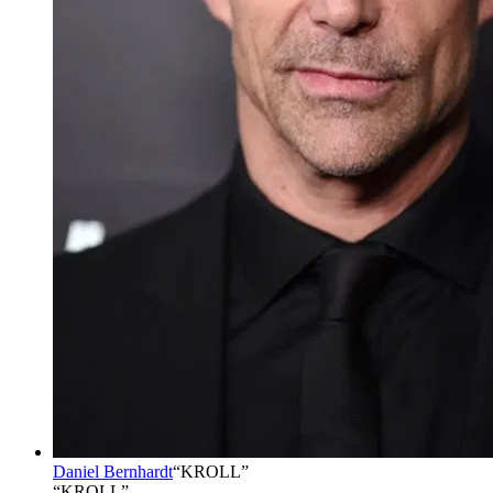
Daniel Bernhardt
“
KROLL
”
“KROLL”