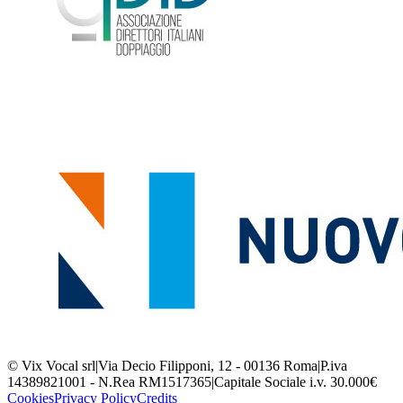
© Vix Vocal srl
|
Via Decio Filipponi, 12 - 00136 Roma
|
P.iva
14389821001 - N.Rea RM1517365
|
Capitale Sociale i.v. 30.000€
Cookies
Privacy Policy
Credits