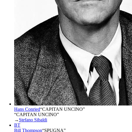
Hans Conried
“
CAPITAN UNCINO
”
“CAPITAN UNCINO”
→
Stefano Sibaldi
BT
Bill Thompson
“
SPUGNA
”