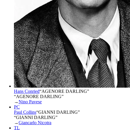
Hans Conried
“
AGENORE DARLING
”
“AGENORE DARLING”
→
Nino Pavese
PC
Paul Collins
“
GIANNI DARLING
”
“GIANNI DARLING”
→
Giancarlo Nicotra
TL