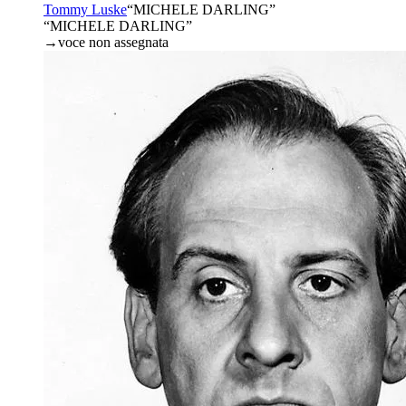
Tommy Luske
“
MICHELE DARLING
”
“MICHELE DARLING”
→
voce non assegnata