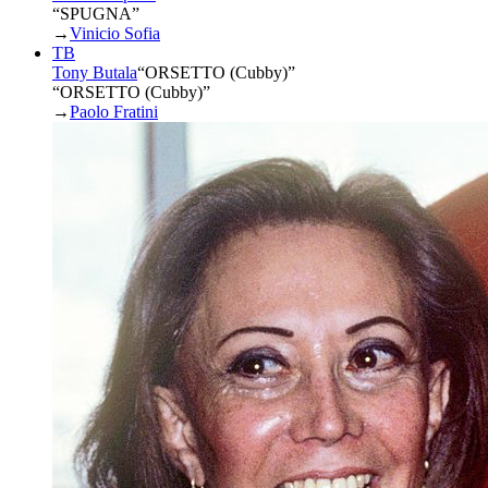
“SPUGNA”
→
Vinicio Sofia
TB
Tony Butala
“
ORSETTO (Cubby)
”
“ORSETTO (Cubby)”
→
Paolo Fratini