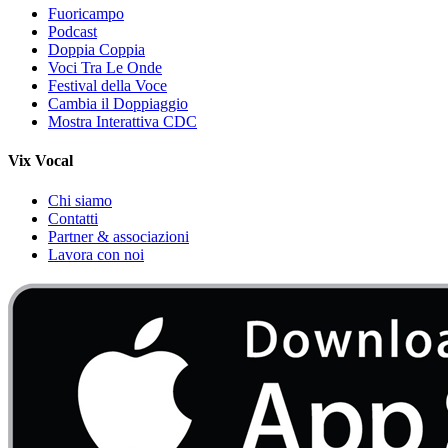
Fuoricampo
Podcast
Doppia Coppia
Voci Tra Le Onde
Festival della Voce
Cambia il Doppiaggio
Mostra Interattiva CDC
Vix Vocal
Chi siamo
Contatti
Partner & associazioni
Lavora con noi