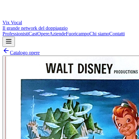
Vix
Vocal
Il grande network del doppiaggio
Professionisti
Cast
Opere
Aziende
Fuoricampo
Chi siamo
Contatti
Catalogo opere