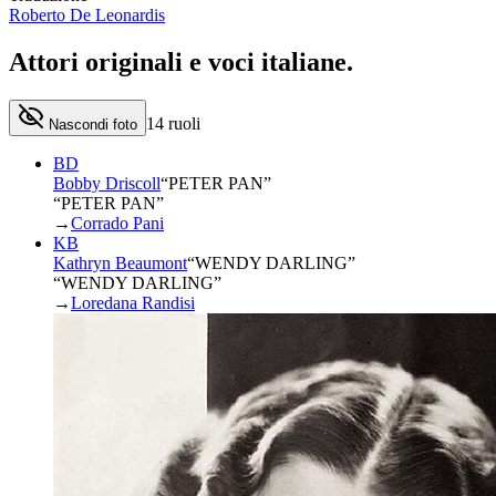
Roberto De Leonardis
Attori originali e
voci italiane
.
14
ruoli
Nascondi foto
BD
Bobby Driscoll
“
PETER PAN
”
“PETER PAN”
→
Corrado Pani
KB
Kathryn Beaumont
“
WENDY DARLING
”
“WENDY DARLING”
→
Loredana Randisi