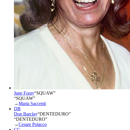
June Foray
“
SQUAW
”
“SQUAW”
→
Maria Saccenti
DB
Don Barclay
“
DENTEDURO
”
“DENTEDURO”
→
Cesare Polacco
CC