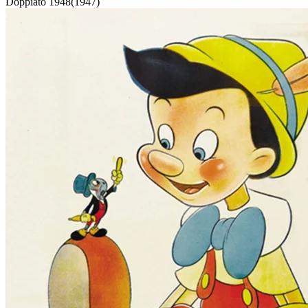
Doppiato
1948
(
1947
)