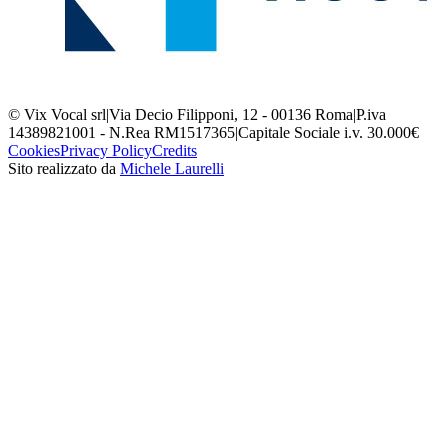
© Vix Vocal srl
|
Via Decio Filipponi, 12 - 00136 Roma
|
P.iva
14389821001 - N.Rea RM1517365
|
Capitale Sociale i.v. 30.000€
Cookies
Privacy Policy
Credits
Sito realizzato da
Michele Laurelli