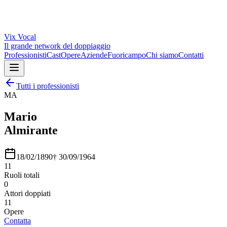
Vix
Vocal
Il grande network del doppiaggio
Professionisti
Cast
Opere
Aziende
Fuoricampo
Chi siamo
Contatti
Tutti i professionisti
MA
Mario
Almirante
18/02/1890
†
30/09/1964
11
Ruoli totali
0
Attori doppiati
11
Opere
Contatta