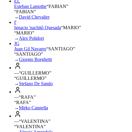
EL
Esteban Lamothe
“
FABIAN
”
“FABIAN”
→
David Chevalier
I'
Ignacio 'nachitò Quesada
“
MARIO
”
“MARIO”
→
Alex Polidori
JG
Juan Gil Navarro
“
SANTIAGO
”
“SANTIAGO”
→
Giorgio Borghetti
—
“
GUILLERMO
”
“GUILLERMO”
→
Stefano De Sando
—
“
RAFA
”
“RAFA”
→
Mirko Cannella
—
“
VALENTINA
”
“VALENTINA”
→
Alessia Amendola