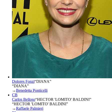
Dolores Fonzi
“
DIANA
”
“DIANA”
→
Benedetta Ponticelli
CB
Carlos Belloso
“
HECTOR 'LOMITO' BALDINI
”
“HECTOR 'LOMITO' BALDINI”
→
Raffaele Palmieri