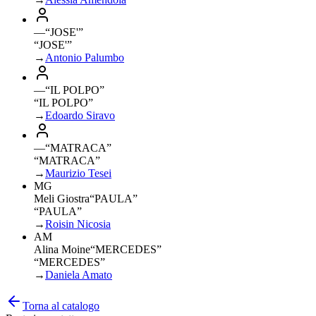
—
“
JOSE'
”
“JOSE'”
→
Antonio Palumbo
—
“
IL POLPO
”
“IL POLPO”
→
Edoardo Siravo
—
“
MATRACA
”
“MATRACA”
→
Maurizio Tesei
MG
Meli Giostra
“
PAULA
”
“PAULA”
→
Roisin Nicosia
AM
Alina Moine
“
MERCEDES
”
“MERCEDES”
→
Daniela Amato
Torna al catalogo