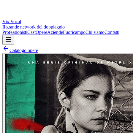
Vix
Vocal
Il grande network del doppiaggio
Professionisti
Cast
Opere
Aziende
Fuoricampo
Chi siamo
Contatti
Catalogo opere