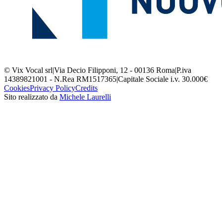
© Vix Vocal srl
|
Via Decio Filipponi, 12 - 00136 Roma
|
P.iva
14389821001 - N.Rea RM1517365
|
Capitale Sociale i.v. 30.000€
Cookies
Privacy Policy
Credits
Sito realizzato da
Michele Laurelli