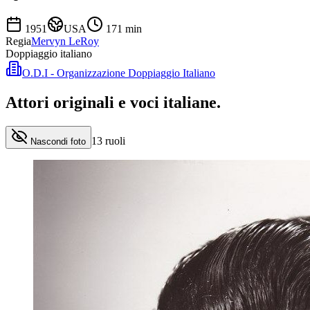
1951
USA
171
min
Regia
Mervyn LeRoy
Doppiaggio italiano
O.D.I - Organizzazione Doppiaggio Italiano
Attori originali e
voci italiane
.
13
ruoli
Nascondi foto