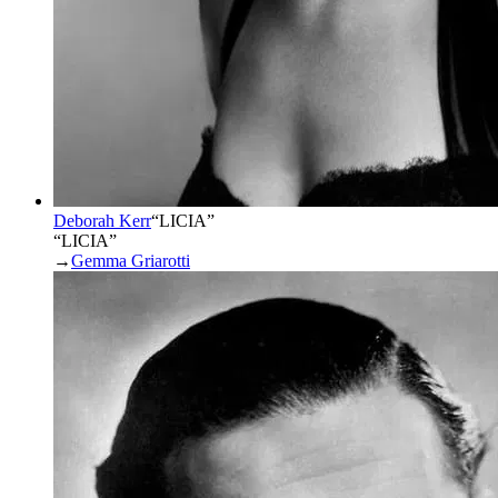
Deborah Kerr
“
LICIA
”
“LICIA”
→
Gemma Griarotti