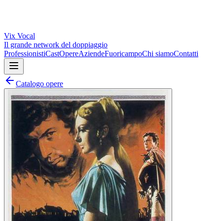
Vix
Vocal
Il grande network del doppiaggio
Professionisti
Cast
Opere
Aziende
Fuoricampo
Chi siamo
Contatti
Catalogo opere