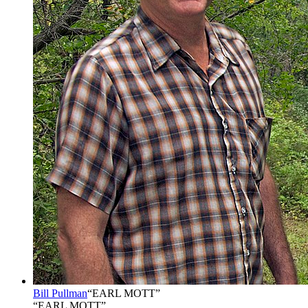
Bill Pullman
“
EARL MOTT
”
“EARL MOTT”