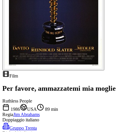
Film
Per favore, ammazzatemi mia moglie
Ruthless People
1986
USA
89
min
Regia
Jim Abrahams
Doppiaggio italiano
Gruppo Trenta