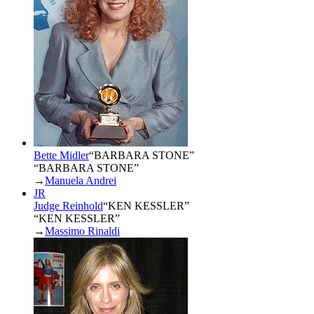
Bette Midler
“
BARBARA STONE
”
“BARBARA STONE”
→
Manuela Andrei
JR
Judge Reinhold
“
KEN KESSLER
”
“KEN KESSLER”
→
Massimo Rinaldi