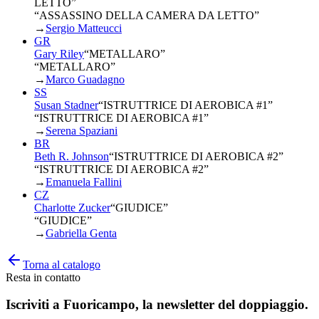
LETTO
”
“ASSASSINO DELLA CAMERA DA LETTO”
→
Sergio Matteucci
GR
Gary Riley
“
METALLARO
”
“METALLARO”
→
Marco Guadagno
SS
Susan Stadner
“
ISTRUTTRICE DI AEROBICA #1
”
“ISTRUTTRICE DI AEROBICA #1”
→
Serena Spaziani
BR
Beth R. Johnson
“
ISTRUTTRICE DI AEROBICA #2
”
“ISTRUTTRICE DI AEROBICA #2”
→
Emanuela Fallini
CZ
Charlotte Zucker
“
GIUDICE
”
“GIUDICE”
→
Gabriella Genta
Torna al catalogo
Resta in contatto
Iscriviti a
Fuoricampo
, la newsletter del doppiaggio.