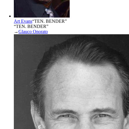
Art Evans
“
TEN. BENDER
”
“TEN. BENDER”
→
Glauco Onorato