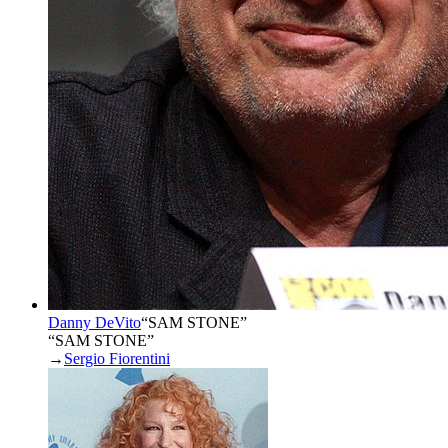
Danny DeVito
“
SAM STONE
”
“SAM STONE”
→
Sergio Fiorentini