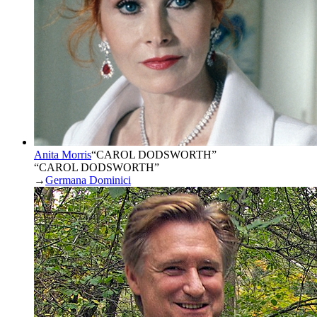
Anita Morris
“
CAROL DODSWORTH
”
“CAROL DODSWORTH”
→
Germana Dominici