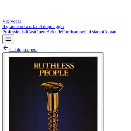
Vix
Vocal
Il grande network del doppiaggio
Professionisti
Cast
Opere
Aziende
Fuoricampo
Chi siamo
Contatti
Catalogo opere