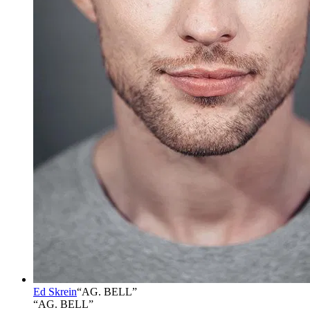
Ed Skrein
“
AG. BELL
”
“AG. BELL”