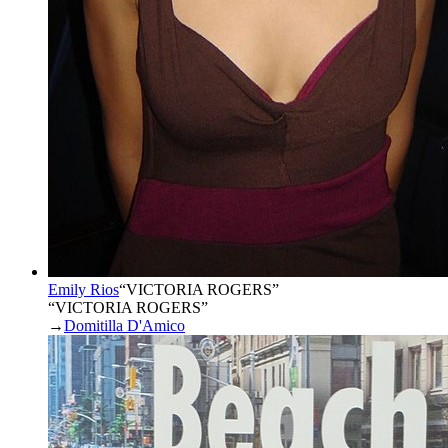
Emily Rios
“
VICTORIA ROGERS
”
“VICTORIA ROGERS”
→
Domitilla D'Amico