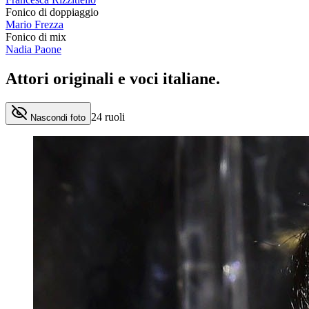
Fonico di doppiaggio
Mario Frezza
Fonico di mix
Nadia Paone
Attori originali e
voci italiane
.
24
ruoli
Nascondi foto