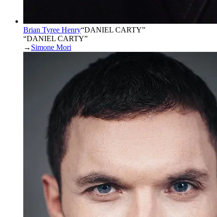
Brian Tyree Henry
“
DANIEL CARTY
”
“DANIEL CARTY”
→
Simone Mori