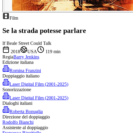
Film
Se la strada potesse parlare
If Beale Street Could Talk
2018
USA
119
min
Regia
Barry Jenkins
Edizione italiana
Romina Franzini
Doppiaggio italiano
Laser Digital Film (2001-2025)
Sonorizzazione
Laser Digital Film (2001-2025)
Dialoghi italiani
Roberta Bonuglia
Direzione del doppiaggio
Rodolfo Bianchi
Assistente al doppiaggio
Francesca Rizzitiello