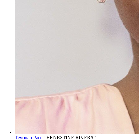
Teyonah Parris
“
ERNESTINE RIVERS
”