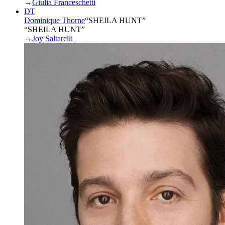
→
Giulia Franceschetti
DT
Dominique Thorne
“
SHEILA HUNT
”
“SHEILA HUNT”
→
Joy Saltarelli