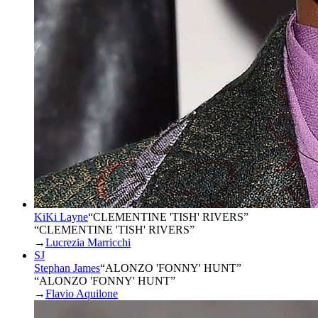
KiKi Layne
“
CLEMENTINE 'TISH' RIVERS
”
“CLEMENTINE 'TISH' RIVERS”
→
Lucrezia Marricchi
SJ
Stephan James
“
ALONZO 'FONNY' HUNT
”
“ALONZO 'FONNY' HUNT”
→
Flavio Aquilone