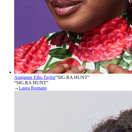
Aunjanue Ellis-Taylor
“
SIG.RA HUNT
”
“SIG.RA HUNT”
→
Laura Romano