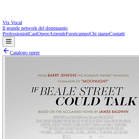
Vix
Vocal
Il grande network del doppiaggio
Professionisti
Cast
Opere
Aziende
Fuoricampo
Chi siamo
Contatti
Catalogo opere