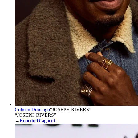
Colman Domingo
“
JOSEPH RIVERS
”
“JOSEPH RIVERS”
→
Roberto Draghetti