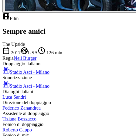
Film
Sempre amici
The Upside
2017
USA
126
min
Regia
Neil Burger
Doppiaggio italiano
Studio Asci - Milano
Sonorizzazione
Studio Asci - Milano
Dialoghi italiani
Luca Sandri
Direzione del doppiaggio
Federico Zanandrea
Assistente al doppiaggio
Tiziana Bozzacco
Fonico di doppiaggio
Roberto Cappo
Fonico di mix