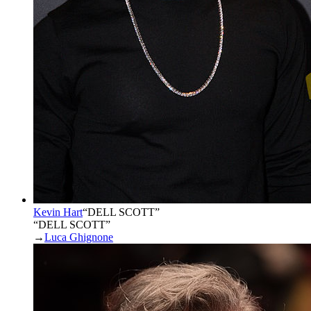
Kevin Hart
“
DELL SCOTT
”
“DELL SCOTT”
→
Luca Ghignone