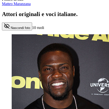
Matteo Maranzana
Attori originali e
voci italiane
.
10
ruoli
Nascondi foto