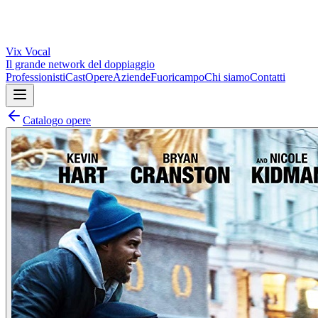
Vix
Vocal
Il grande network del doppiaggio
Professionisti
Cast
Opere
Aziende
Fuoricampo
Chi siamo
Contatti
Catalogo opere