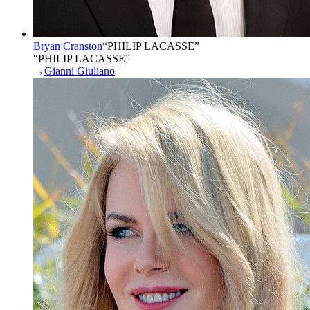
Bryan Cranston
“
PHILIP LACASSE
”
“PHILIP LACASSE”
→
Gianni Giuliano